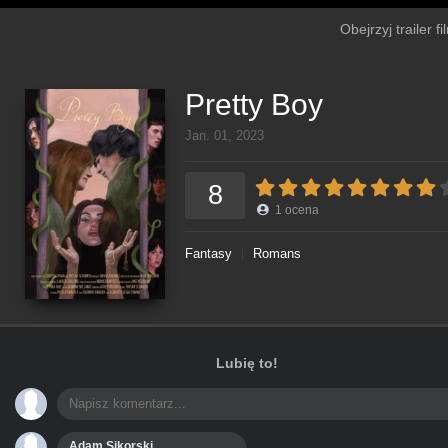
Obejrzyj trailer 
Pretty Boy
Jan. 01, 2023
8
1
ocena
Fantasy
Romans
Lubię to!
Adam Sikorski