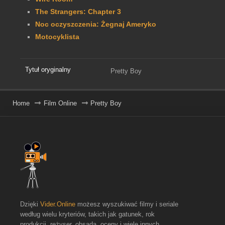
The Strangers: Chapter 3
Noc oczyszczenia: Żegnaj Ameryko
Motocyklista
Tytuł oryginalny
Pretty Boy
Home
Film Online
Pretty Boy
Dzięki
Vider.Online
możesz wyszukiwać filmy i seriale
według wielu kryteriów, takich jak gatunek, rok
produkcji, reżyser, obsada, oceny i wiele innych.