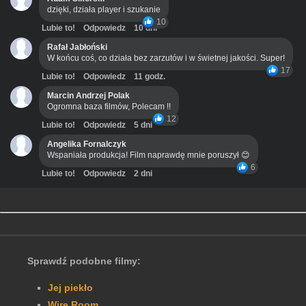
dzięki, działa player i szukanie
10
Lubie to!
Odpowiedz
10 dni
Rafał Jabłoński
W końcu coś, co działa bez zarzutów i w świetnej jakości. Super!
17
Lubie to!
Odpowiedz
11 godz.
Marcin Andrzej Polak
Ogromna baza filmów, Polecam !!
12
Lubie to!
Odpowiedz
5 dni
Angelika Fornalczyk
Wspaniała produkcja! Film naprawdę mnie poruszył 😊
6
Lubie to!
Odpowiedz
2 dni
Sprawdź podobne filmy:
Jej piekło
Wire Room