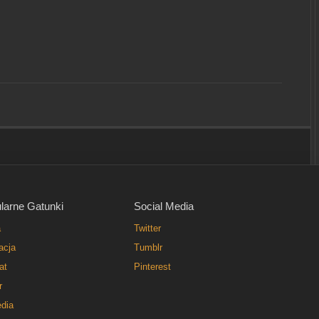
larne Gatunki
Social Media
a
Twitter
acja
Tumblr
at
Pinterest
r
dia