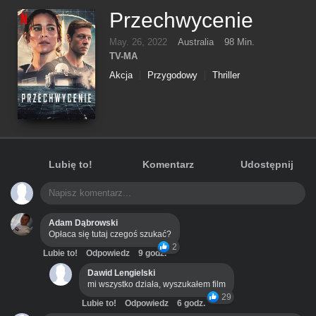
Przechwycenie
May. 26, 2022
Australia
98 Min.
TV-MA
Akcja
Przygodowy
Thriller
Lubię to!
Komentarz
Udostępnij
Adam Dąbrowski
Opłaca się tutaj czegoś szukać?
2
Lubie to!
Odpowiedz
9 godz.
Dawid Lengielski
mi wszystko działa, wyszukałem film
29
Lubie to!
Odpowiedz
6 godz.