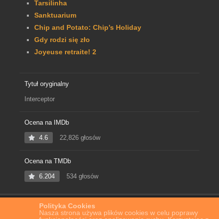
Tarsilinha
Sanktuarium
Chip and Potato: Chip’s Holiday
Gdy rodzi się zło
Joyeuse retraite! 2
Tytuł oryginalny
Interceptor
Ocena na IMDb
4.6
22,826 głosów
Ocena na TMDb
6.204
534 głosów
Polityka Cookies
Home
Film Online
Przechwycenie
Nasza strona używa plików cookies w celu poprawy