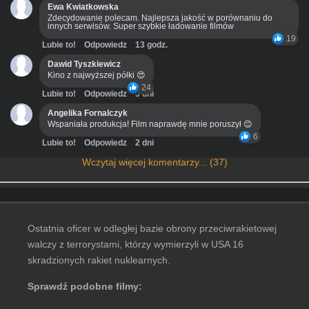
Ewa Kwiatkowska
Zdecydowanie polecam. Najlepsza jakość w porównaniu do
innych serwisów. Super szybkie ładowanie filmów
19
Lubie to!
Odpowiedz
13 godz.
Dawid Tyszkiewicz
Kino z najwyższej półki 😍
24
Lubie to!
Odpowiedz
3 dni
Angelika Fornalczyk
Wspaniała produkcja! Film naprawdę mnie poruszył 😊
6
Lubie to!
Odpowiedz
2 dni
Wczytaj więcej komentarzy... (37)
Ostatnia oficer w odległej bazie obrony przeciwrakietowej
walczy z terrorystami, którzy wymierzyli w USA 16
skradzionych rakiet nuklearnych.
Sprawdź podobne filmy: