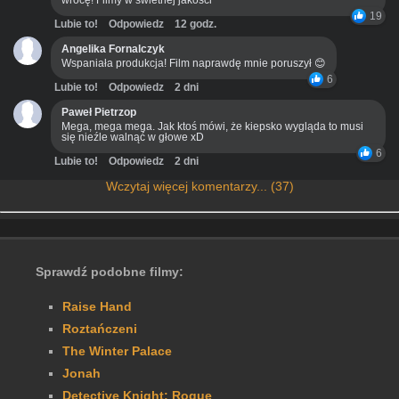
wrócę! Filmy w świetnej jakości
19
Lubie to!
Odpowiedz
12 godz.
Angelika Fornalczyk
Wspaniała produkcja! Film naprawdę mnie poruszył 😊
6
Lubie to!
Odpowiedz
2 dni
Paweł Pietrzop
Mega, mega mega. Jak ktoś mówi, że kiepsko wygląda to musi
się nieźle walnąć w głowe xD
6
Lubie to!
Odpowiedz
2 dni
Wczytaj więcej komentarzy... (37)
Sprawdź podobne filmy:
Raise Hand
Roztańczeni
The Winter Palace
Jonah
Detective Knight: Rogue