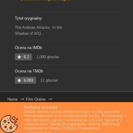
Tytuł oryginalny
The Anthrax Attacks: In the
Shadow of 9/11
Ocena na IMDb
6.2
1,090 głosów
Ocena na TMDb
6.083
12 głosów
Home
Film Online
Polityka Cookies
The Anthrax Attacks: In the Shadow of 9/11
Nasza strona używa plików cookies w celu poprawy
funkcjonalności oraz analizowania ruchu. Korzystając z
niej, wyrażasz zgodę na używanie cookies zgodnie z
ustawieniami Twojej przeglądarki. Więcej informacji
znajdziesz w naszej Polityce Prywatności.