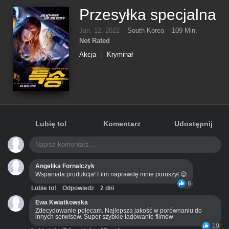
Przesyłka specjalna
Jan. 12, 2022
South Korea
109 Min.
Not Rated
Akcja
Kryminał
Lubię to!
Komentarz
Udostępnij
Angelika Fornalczyk
Wspaniała produkcja! Film naprawdę mnie poruszył 😊
6
Lubie to!
Odpowiedz
2 dni
Ewa Kwiatkowska
Zdecydowanie polecam. Najlepsza jakość w porównaniu do
innych serwisów. Super szybkie ładowanie filmów
19