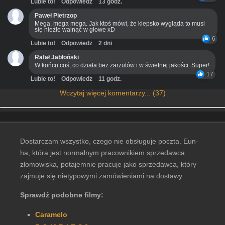
Lubie to!
Odpowiedz
13 godz.
Paweł Pietrzop
Mega, mega mega. Jak ktoś mówi, że kiepsko wygląda to musi
się nieźle walnąć w głowe xD
6
Lubie to!
Odpowiedz
2 dni
Rafał Jabłoński
W końcu coś, co działa bez zarzutów i w świetnej jakości. Super!
17
Lubie to!
Odpowiedz
11 godz.
Wczytaj więcej komentarzy... (37)
Dostarczam wszystko, czego nie obsługuje poczta. Eun-
ha, która jest normalnym pracownikiem sprzedawca
złomowiska, potajemnie pracuje jako sprzedawca, który
zajmuje się nietypowymi zamówieniami na dostawy.
Sprawdź podobne filmy:
Caramelo