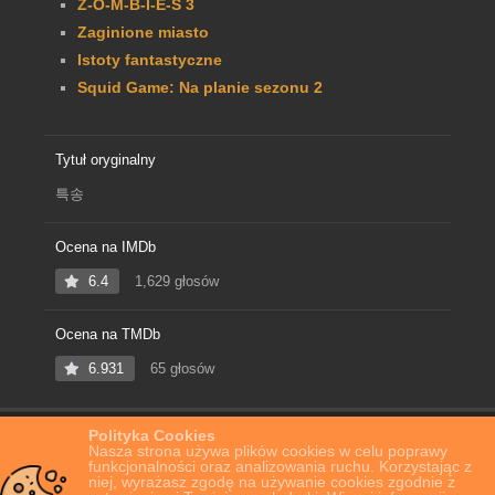
Z-O-M-B-I-E-S 3
Zaginione miasto
Istoty fantastyczne
Squid Game: Na planie sezonu 2
Tytuł oryginalny
특송
Ocena na IMDb
6.4
1,629 głosów
Ocena na TMDb
6.931
65 głosów
Polityka Cookies
Home
Film Online
Przesyłka specjalna
Nasza strona używa plików cookies w celu poprawy
funkcjonalności oraz analizowania ruchu. Korzystając z
niej, wyrażasz zgodę na używanie cookies zgodnie z