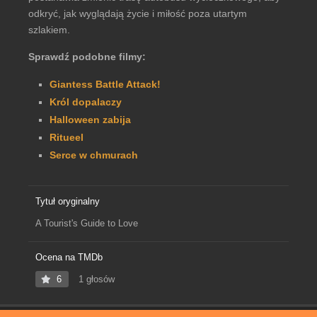
odkryć, jak wyglądają życie i miłość poza utartym
szlakiem.
Sprawdź podobne filmy:
Giantess Battle Attack!
Król dopalaczy
Halloween zabija
Ritueel
Serce w chmurach
Tytuł oryginalny
A Tourist's Guide to Love
Ocena na TMDb
6
1 głosów