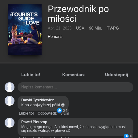
Przewodnik po
miłości
Apr. 21, 2023
USA
96 Min.
TV-PG
Romans
Lubię to!
Komentarz
Udostępnij
Dawid Tyszkiewicz
Kino z najwyższej półki 😍
24
Lubie to!
Odpowiedz
3 dni
Paweł Pietrzop
Mega, mega mega. Jak ktoś mówi, że kiepsko wygląda to musi
się nieźle walnąć w głowe xD
6