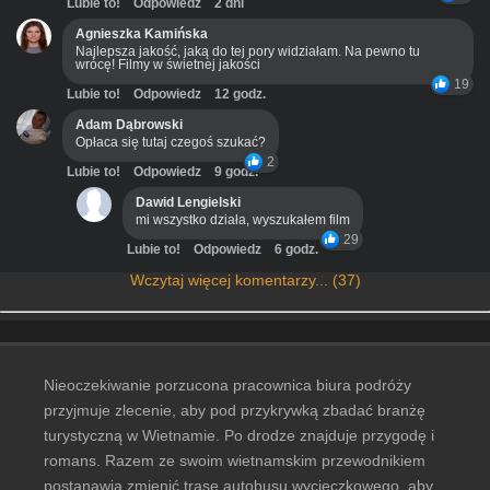
Lubie to!
Odpowiedz
2 dni
Agnieszka Kamińska
Najlepsza jakość, jaką do tej pory widziałam. Na pewno tu
wrócę! Filmy w świetnej jakości
19
Lubie to!
Odpowiedz
12 godz.
Adam Dąbrowski
Opłaca się tutaj czegoś szukać?
2
Lubie to!
Odpowiedz
9 godz.
Dawid Lengielski
mi wszystko działa, wyszukałem film
29
Lubie to!
Odpowiedz
6 godz.
Wczytaj więcej komentarzy... (37)
Nieoczekiwanie porzucona pracownica biura podróży
przyjmuje zlecenie, aby pod przykrywką zbadać branżę
turystyczną w Wietnamie. Po drodze znajduje przygodę i
romans. Razem ze swoim wietnamskim przewodnikiem
postanawia zmienić trasę autobusu wycieczkowego, aby