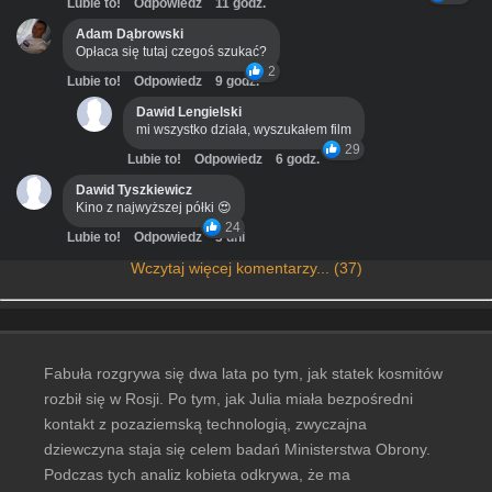
Lubie to!
Odpowiedz
11 godz.
Adam Dąbrowski
Opłaca się tutaj czegoś szukać?
2
Lubie to!
Odpowiedz
9 godz.
Dawid Lengielski
mi wszystko działa, wyszukałem film
29
Lubie to!
Odpowiedz
6 godz.
Dawid Tyszkiewicz
Kino z najwyższej półki 😍
24
Lubie to!
Odpowiedz
3 dni
Wczytaj więcej komentarzy... (37)
Fabuła rozgrywa się dwa lata po tym, jak statek kosmitów
rozbił się w Rosji. Po tym, jak Julia miała bezpośredni
kontakt z pozaziemską technologią, zwyczajna
dziewczyna staja się celem badań Ministerstwa Obrony.
Podczas tych analiz kobieta odkrywa, że ma