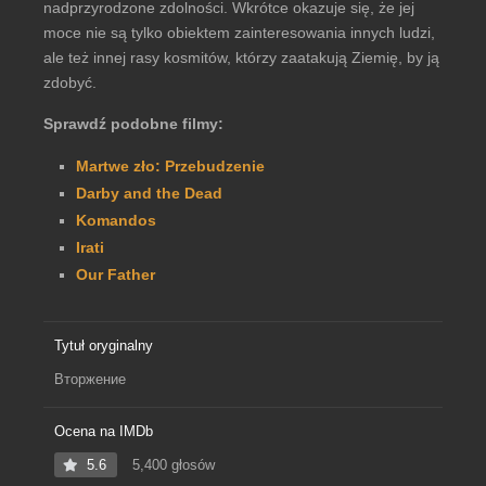
nadprzyrodzone zdolności. Wkrótce okazuje się, że jej
moce nie są tylko obiektem zainteresowania innych ludzi,
ale też innej rasy kosmitów, którzy zaatakują Ziemię, by ją
zdobyć.
Sprawdź podobne filmy:
Martwe zło: Przebudzenie
Darby and the Dead
Komandos
Irati
Our Father
Tytuł oryginalny
Вторжение
Ocena na IMDb
5.6
5,400 głosów