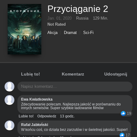
Przyciąganie 2
Jan. 01, 2020
Russia
129 Min.
Not Rated
Akcja
Dramat
Sci-Fi
Lubię to!
Komentarz
Udostępnij
Ewa Kwiatkowska
Zdecydowanie polecam. Najlepsza jakość w porównaniu do
innych serwisów. Super szybkie ładowanie filmów
19
Lubie to!
Odpowiedz
13 godz.
Rafał Jabłoński
W końcu coś, co działa bez zarzutów i w świetnej jakości. Super!
17