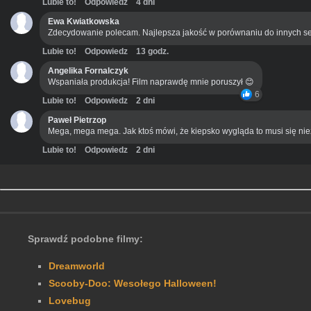
Lubie to!
Odpowiedz
4 dni
Ewa Kwiatkowska
Zdecydowanie polecam. Najlepsza jakość w porównaniu do innych se
Lubie to!
Odpowiedz
13 godz.
Angelika Fornalczyk
Wspaniała produkcja! Film naprawdę mnie poruszył 😊
6
Lubie to!
Odpowiedz
2 dni
Paweł Pietrzop
Mega, mega mega. Jak ktoś mówi, że kiepsko wygląda to musi się ni
Lubie to!
Odpowiedz
2 dni
Sprawdź podobne filmy:
Dream­world
Scooby-Doo: Wesołego Halloween!
Lovebug