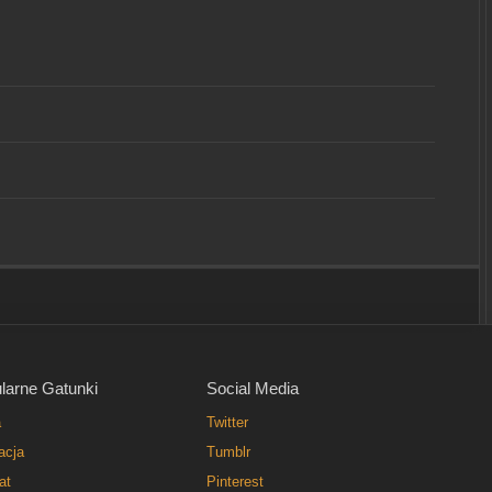
larne Gatunki
Social Media
a
Twitter
acja
Tumblr
at
Pinterest