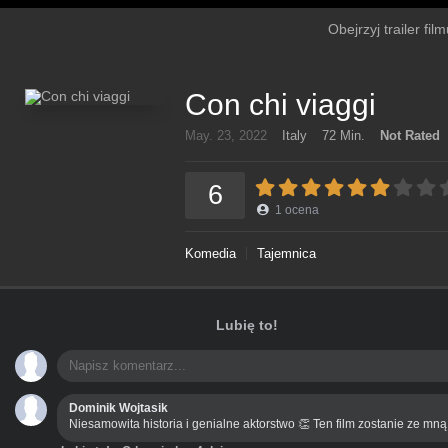
Obejrzyj trailer fi
Con chi viaggi
May. 23, 2022
Italy
72 Min.
Not Rated
6
1
ocena
Komedia
Tajemnica
Lubię to!
Dominik Wojtasik
Niesamowita historia i genialne aktorstwo 👏 Ten film zostanie ze mn