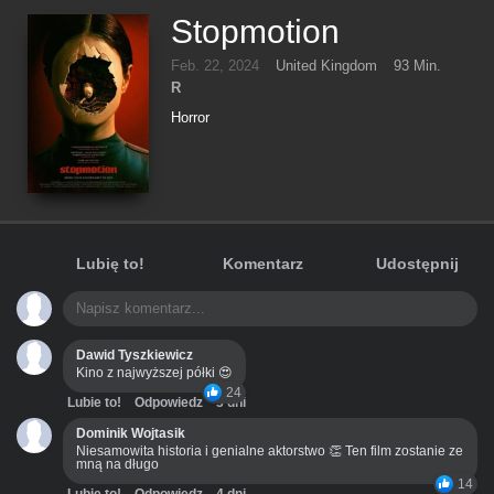
Stopmotion
Feb. 22, 2024
United Kingdom
93 Min.
R
Horror
Lubię to!
Komentarz
Udostępnij
Dawid Tyszkiewicz
Kino z najwyższej półki 😍
24
Lubie to!
Odpowiedz
3 dni
Dominik Wojtasik
Niesamowita historia i genialne aktorstwo 👏 Ten film zostanie ze
mną na długo
14
Lubie to!
Odpowiedz
4 dni