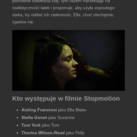
ponownie odwiedza Ellę, tym razem narzekając na
realistyczność lalek i proponuje, aby użyła zepsutego
steka, by oddać ich cielesność. Ella, choć niechętnie,
zgadza się.
Kto występuje w filmie Stopmotion
Aisling Franciosi
jako Ella Blake
Stella Gonet
jako Suzanne
Tom York
jako Tom
Therica Wilson-Read
jako Polly