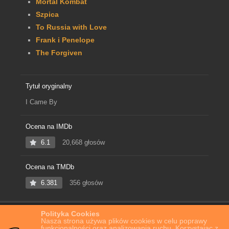
Mortal Kombat
Szpica
To Russia with Love
Frank i Penelope
The Forgiven
Tytuł oryginalny
I Came By
Ocena na IMDb
6.1
20,668 głosów
Ocena na TMDb
6.381
356 głosów
Polityka Cookies
Home
Film Online
Przypadkowy przechodzień
Nasza strona używa plików cookies w celu poprawy
funkcjonalności oraz analizowania ruchu. Korzystając z