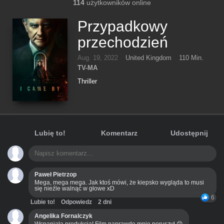
114
użytkowników online
Przypadkowy
przechodzień
Aug. 19, 2022
United Kingdom
110 Min.
TV-MA
Thriller
Lubię to!
Komentarz
Udostępnij
Paweł Pietrzop
Mega, mega mega. Jak ktoś mówi, że kiepsko wygląda to musi
się nieźle walnąć w głowe xD
6
Lubie to!
Odpowiedz
2 dni
Angelika Fornalczyk