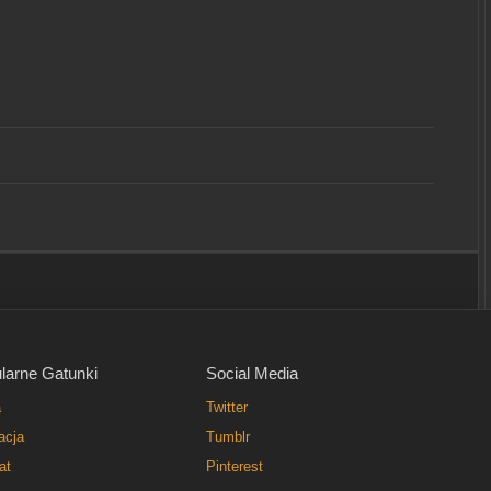
larne Gatunki
Social Media
a
Twitter
acja
Tumblr
at
Pinterest