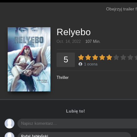
Obejrzyj trailer
Relyebo
Oct. 14, 2022
107 Min.
5
1
ocena
Thriller
Lubię to!
Rafał Jabłoński