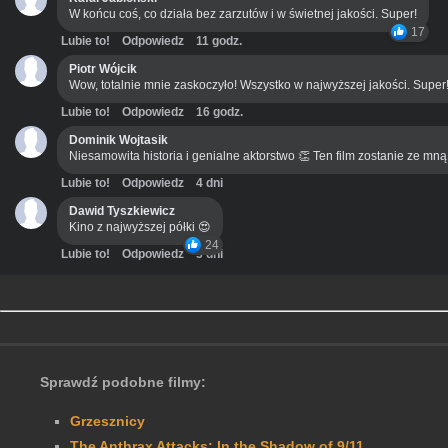
W końcu coś, co działa bez zarzutów i w świetnej jakości. Super!
17
Lubie to!
Odpowiedz
11 godz.
Piotr Wójcik
Wow, totalnie mnie zaskoczyło! Wszystko w najwyższej jakości. Super
Lubie to!
Odpowiedz
16 godz.
Dominik Wojtasik
Niesamowita historia i genialne aktorstwo 👏 Ten film zostanie ze mn
Lubie to!
Odpowiedz
4 dni
Dawid Tyszkiewicz
Kino z najwyższej półki 😍
24
Lubie to!
Odpowiedz
3 dni
Sprawdź podobne filmy:
Grzesznicy
The Anthrax Attacks: In the Shadow of 9/11