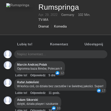
Rumspringa
Apr. 29, 2022
Germany
102 Min.
TV-MA
Dramat
Komedia
Lubię to!
Komentarz
Udostępnij
Marcin Andrzej Polak
Ogromna baza filmów, Polecam !!
12
Lubie to!
Odpowiedz
5 dni
Rafał Jabłoński
W końcu coś, co działa bez zarzutów i w świetnej jakości. Super!
17
Lubie to!
Odpowiedz
11 godz.
Adam Sikorski
dzięki, działa player i szukanie
10
Lubie to!
Odpowiedz
10 dni