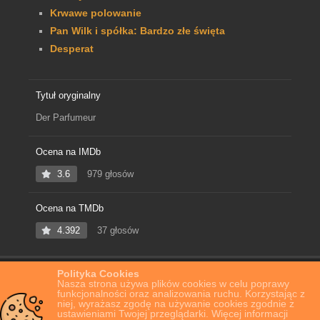
Krwawe polowanie
Pan Wilk i spółka: Bardzo złe święta
Desperat
Tytuł oryginalny
Der Parfumeur
Ocena na IMDb
3.6
979 głosów
Ocena na TMDb
4.392
37 głosów
Polityka Cookies
Home
Film Online
Perfumiarz
Nasza strona używa plików cookies w celu poprawy
funkcjonalności oraz analizowania ruchu. Korzystając z
niej, wyrażasz zgodę na używanie cookies zgodnie z
ustawieniami Twojej przeglądarki. Więcej informacji