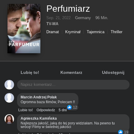
Perfumiarz
Sep. 21, 2022
Germany
96 Min.
TV-MA
Dramat
Kryminał
Tajemnica
Thriller
Lubię to!
Komentarz
Udostępnij
Marcin Andrzej Polak
Ogromna baza filmów, Polecam !!
12
Lubie to!
Odpowiedz
5 dni
Agnieszka Kamińska
Najlepsza jakość, jaką do tej pory widziałam. Na pewno tu
wrócę! Filmy w świetnej jakości
19