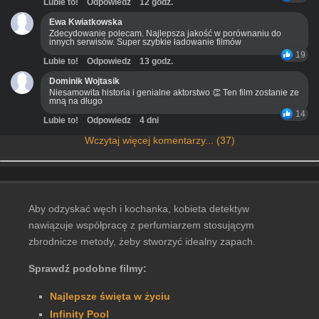
Lubie to!
Odpowiedz
12 godz.
Ewa Kwiatkowska
Zdecydowanie polecam. Najlepsza jakość w porównaniu do
innych serwisów. Super szybkie ładowanie filmów
19
Lubie to!
Odpowiedz
13 godz.
Dominik Wojtasik
Niesamowita historia i genialne aktorstwo 👏 Ten film zostanie ze
mną na długo
14
Lubie to!
Odpowiedz
4 dni
Wczytaj więcej komentarzy... (37)
Aby odzyskać węch i kochanka, kobieta detektyw
nawiązuje współpracę z perfumiarzem stosującym
zbrodnicze metody, żeby stworzyć idealny zapach.
Sprawdź podobne filmy:
Najlepsze święta w życiu
Infinity Pool