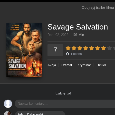
Obejrzyj trailer film
Savage Salvation
Dec. 02, 2022
101 Min.
7
1
ocena
Akcja
Dramat
Kryminał
Thriller
Lubię to!
Adam Dąbrowski