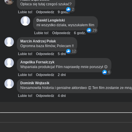
Opłaca się tutaj czegoś szukać?
2
Lubie to!
Odpowiedz
9 godz.
Dawid Lengielski
mi wszystko działa, wyszukałem film
29
Lubie to!
Odpowiedz
6 godz.
Marcin Andrzej Polak
Ogromna baza filmów, Polecam !!
12
Lubie to!
Odpowiedz
5 dni
Angelika Fornalczyk
Wspaniała produkcja! Film naprawdę mnie poruszył 😊
6
Lubie to!
Odpowiedz
2 dni
Dominik Wojtasik
Niesamowita historia i genialne aktorstwo 👏 Ten film zostanie ze mn
Lubie to!
Odpowiedz
4 dni