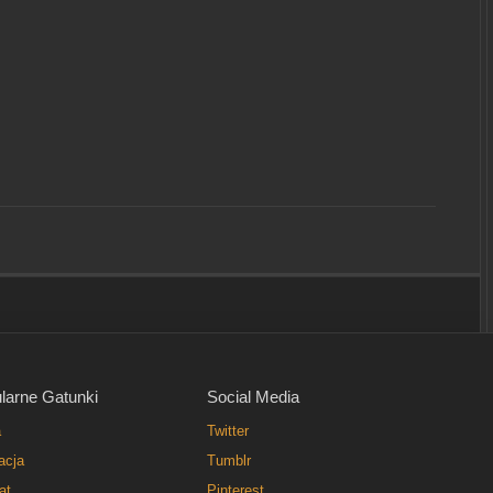
larne Gatunki
Social Media
a
Twitter
acja
Tumblr
at
Pinterest