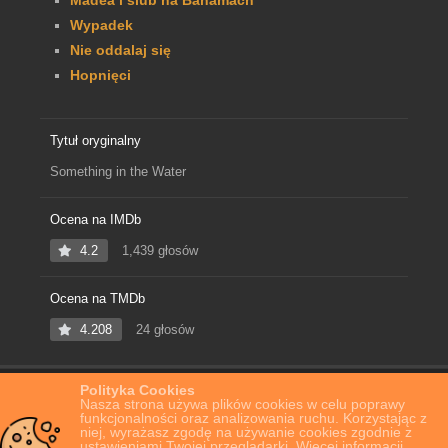
Wypadek
Nie oddalaj się
Hopnięci
Tytuł oryginalny
Something in the Water
Ocena na IMDb
4.2
1,439 głosów
Ocena na TMDb
4.208
24 głosów
Polityka Cookies
Home
Film Online
Coś w wodzie
Nasza strona używa plików cookies w celu poprawy
funkcjonalności oraz analizowania ruchu. Korzystając z
niej, wyrażasz zgodę na używanie cookies zgodnie z
ustawieniami Twojej przeglądarki. Więcej informacji