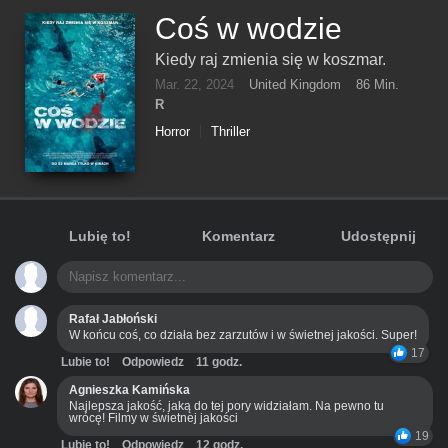
Coś w wodzie
Kiedy raj zmienia się w koszmar.
Mar. 22, 2024
United Kingdom
86 Min.
R
Horror
Thriller
Lubię to!
Komentarz
Udostępnij
Rafał Jabłoński
W końcu coś, co działa bez zarzutów i w świetnej jakości. Super!
17
Lubie to!
Odpowiedz
11 godz.
Agnieszka Kamińska
Najlepsza jakość, jaką do tej pory widziałam. Na pewno tu
wrócę! Filmy w świetnej jakości
19
Lubie to!
Odpowiedz
12 godz.