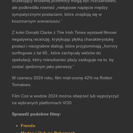
oczekujący brutalnej przemocy mogą być rozczarowani,
ale podkreśliła również „nietypowe napięcie między
sympatycznymi postaciami, które znajdują się w
koszmarnym scenariuszu.”
Z kolei Donald Clarke z The Irish Times wystawił filmowi
negatywną recenzję, krytykując płytką charakterystykę
postaci i niezgrabne dialogi, które przypominają „horrory
surfingowe z lat 60., które zachęcały widzów do
spekulacji, który mieszkaniec plaży zasługuje na to, by
zostać zjedzonym jako pierwszy.”
W czerwcu 2024 roku, film miał ocenę 42% na Rotten
Tomatoes.
Film Coś w wodzie 2024 można obejrzeć lub wypożyczyć
na wybranych platformach VOD.
Sprawdź podobne filmy:
Frendo
Madea i ślub na Bahamach