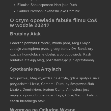
Ellouise Shakespesare-Hart jako Ruth
Gabriel Prevost-Takahashi jako Dominic
O czym opowiada fabuła filmu Coś
w wodzie 2024?
Brutalny Atak
Podczas powrotu z randki, młoda para, Meg i Kayla,
zostaje zaczepiona przez grupę bandytów. Bandziory
rzucają homofobiczne obelgi, a po odpowiedzi Kayli
brutalnie atakują Meg, pozostawiając ją nieprzytomną.
Spotkanie na Antylach
Rok później, Meg wyjeżdża na Antyle, gdzie spotyka się z
przyjaciółmi: Lizzie, Camem i Ruth, by świętować ślub
Lizzie z Dominikiem, bratem Cama. Atmosfera jest
napięta z powodu obecności Kayli, której Meg unikała od
czasu brutalnego ataku.
Wyprawa na Odludną Wyspę