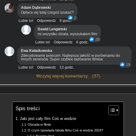
Adam Dąbrowski
Opłaca się tutaj czegoś szukać?
2
Lubie to!
Odpowiedz
9 godz.
Dawid Lengielski
mi wszystko działa, wyszukałem film
29
Lubie to!
Odpowiedz
6 godz.
Ewa Kwiatkowska
Zdecydowanie polecam. Najlepsza jakość w porównaniu do
innych serwisów. Super szybkie ładowanie filmów
19
Lubie to!
Odpowiedz
13 godz.
Wczytaj więcej komentarzy... (37)
Spis treści
Jaki jest cały film Coś w wodzie
Obsada w filmie
O czym opowiada fabuła filmu Coś w wodzie 2024?
Brutalny Atak