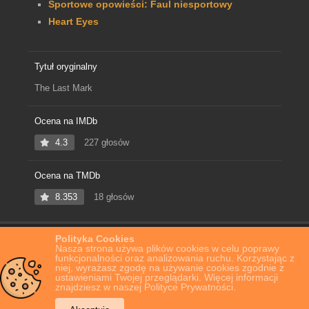
Sportowe opowieści: Faul niesportowy
Heart Eyes
Tytuł oryginalny
The Last Mark
Ocena na IMDb
4.3
227 głosów
Ocena na TMDb
8.353
18 głosów
Polityka Cookies
Home
Film Online
The Last Mark
Nasza strona używa plików cookies w celu poprawy
funkcjonalności oraz analizowania ruchu. Korzystając z
niej, wyrażasz zgodę na używanie cookies zgodnie z
ustawieniami Twojej przeglądarki. Więcej informacji
znajdziesz w naszej Polityce Prywatności.