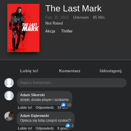
The Last Mark
Feb. 25, 2022
Unknown
85 Min.
Not Rated
Akcja
Thriller
Lubię to!
Komentarz
Udostępnij
Adam Sikorski
dzięki, działa player i szukanie
10
Lubie to!
Odpowiedz
10 dni
Adam Dąbrowski
Opłaca się tutaj czegoś szukać?
2
Lubie to!
Odpowiedz
9 godz.