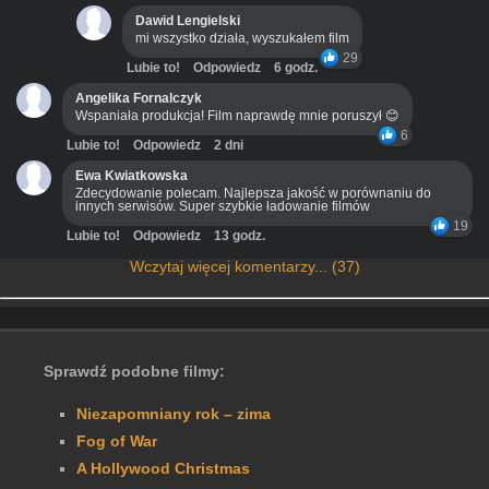
Dawid Lengielski
mi wszystko działa, wyszukałem film
29
Lubie to!
Odpowiedz
6 godz.
Angelika Fornalczyk
Wspaniała produkcja! Film naprawdę mnie poruszył 😊
6
Lubie to!
Odpowiedz
2 dni
Ewa Kwiatkowska
Zdecydowanie polecam. Najlepsza jakość w porównaniu do
innych serwisów. Super szybkie ładowanie filmów
19
Lubie to!
Odpowiedz
13 godz.
Wczytaj więcej komentarzy... (37)
Sprawdź podobne filmy:
Niezapomniany rok – zima
Fog of War
A Hollywood Christmas