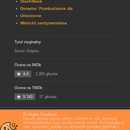
Slash/Back
Demeter: Przebudzenie zła
Umorzenie
Wartość sentymentalna
Tytuł oryginalny
Seven Snipers
Ocena na IMDb
4.4
1,383 głosów
Ocena na TMDb
5.743
37 głosów
Polityka Cookies
Home
Film Online
Seven Snipers
Nasza strona używa plików cookies w celu poprawy
funkcjonalności oraz analizowania ruchu. Korzystając z
niej, wyrażasz zgodę na używanie cookies zgodnie z