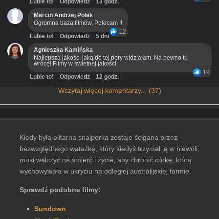
Lubie to!
Odpowiedz
13 godz.
Marcin Andrzej Polak
Ogromna baza filmów, Polecam !!
12
Lubie to!
Odpowiedz
5 dni
Agnieszka Kamińska
Najlepsza jakość, jaką do tej pory widziałam. Na pewno tu
wrócę! Filmy w świetnej jakości
19
Lubie to!
Odpowiedz
12 godz.
Wczytaj więcej komentarzy... (37)
Kiedy była elitarna snajperka zostaje ścigana przez
bezwzględnego watażkę, który kiedyś trzymał ją w niewoli,
musi walczyć na śmierć i życie, aby chronić córkę, którą
wychowywała w ukryciu na odległej australijskiej farmie.
Sprawdź podobne filmy:
Sundown