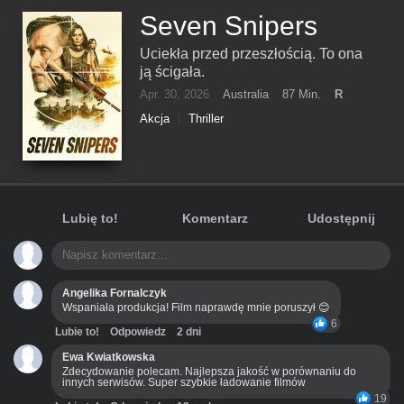
Seven Snipers
Uciekła przed przeszłością. To ona
ją ścigała.
Apr. 30, 2026
Australia
87 Min.
R
Akcja
Thriller
Lubię to!
Komentarz
Udostępnij
Angelika Fornalczyk
Wspaniała produkcja! Film naprawdę mnie poruszył 😊
6
Lubie to!
Odpowiedz
2 dni
Ewa Kwiatkowska
Zdecydowanie polecam. Najlepsza jakość w porównaniu do
innych serwisów. Super szybkie ładowanie filmów
19