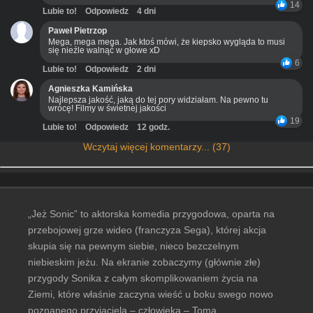
14
Lubie to!
Odpowiedz
4 dni
Paweł Pietrzop
Mega, mega mega. Jak ktoś mówi, że kiepsko wygląda to musi
się nieźle walnąć w głowe xD
6
Lubie to!
Odpowiedz
2 dni
Agnieszka Kamińska
Najlepsza jakość, jaką do tej pory widziałam. Na pewno tu
wrócę! Filmy w świetnej jakości
19
Lubie to!
Odpowiedz
12 godz.
Wczytaj więcej komentarzy... (37)
„Jeż Sonic” to aktorska komedia przygodowa, oparta na
przebojowej grze wideo (franczyza Sega), której akcja
skupia się na pewnym siebie, nieco bezczelnym
niebieskim jeżu. Na ekranie zobaczymy (głównie złe)
przygody Sonika z całym skomplikowaniem życia na
Ziemi, które właśnie zaczyna wieść u boku swego nowo
poznanego przyjaciela – człowieka – Toma