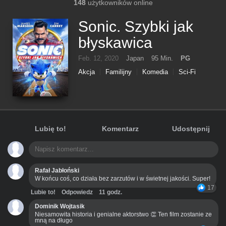
148
użytkowników online
Sonic. Szybki jak
błyskawica
Feb. 12, 2020
Japan
95 Min.
PG
Akcja
Familijny
Komedia
Sci-Fi
Lubię to!
Komentarz
Udostępnij
Rafał Jabłoński
W końcu coś, co działa bez zarzutów i w świetnej jakości. Super!
17
Lubie to!
Odpowiedz
11 godz.
Dominik Wojtasik
Niesamowita historia i genialne aktorstwo 👏 Ten film zostanie ze
mną na długo