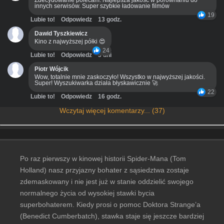
Zdecydowanie polecam. Najlepsza jakość w porównaniu do
innych serwisów. Super szybkie ładowanie filmów
19
Lubie to!
Odpowiedz
13 godz.
Dawid Tyszkiewicz
Kino z najwyższej półki 😍
24
Lubie to!
Odpowiedz
3 dni
Piotr Wójcik
Wow, totalnie mnie zaskoczyło! Wszystko w najwyższej jakości.
Super! Wyszukiwarka działa błyskawicznie 🚀
22
Lubie to!
Odpowiedz
16 godz.
Wczytaj więcej komentarzy... (37)
Po raz pierwszy w kinowej historii Spider-Mana (Tom
Holland) nasz przyjazny bohater z sąsiedztwa zostaje
zdemaskowany i nie jest już w stanie oddzielić swojego
normalnego życia od wysokiej stawki bycia
superbohaterem. Kiedy prosi o pomoc Doktora Strange’a
(Benedict Cumberbatch), stawka staje się jeszcze bardziej