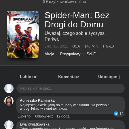
89
użytkowników online
Spider-Man: Bez
Drogi do Domu
Uważaj, czego sobie życzysz,
Parker.
Dec. 15, 2021
USA
148 Min.
PG-13
Akcja
Przygodowy
Sci-Fi
Lubię to!
Komentarz
Udostępnij
Agnieszka Kamińska
Najlepsza jakość, jaką do tej pory widziałam. Na pewno tu
wrócę! Filmy w świetnej jakości
19
Lubie to!
Odpowiedz
12 godz.
Ewa Kwiatkowska