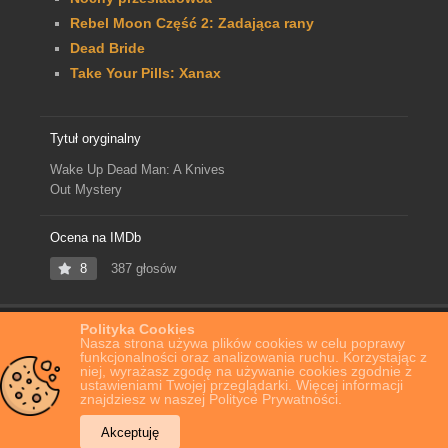
Rebel Moon Część 2: Zadająca rany
Dead Bride
Take Your Pills: Xanax
Tytuł oryginalny
Wake Up Dead Man: A Knives
Out Mystery
Ocena na IMDb
8
387 głosów
Polityka Cookies
Home
Film Online
Żywy czy martwy: Film z serii „Na noże”
Nasza strona używa plików cookies w celu poprawy
funkcjonalności oraz analizowania ruchu. Korzystając z
niej, wyrażasz zgodę na używanie cookies zgodnie z
ustawieniami Twojej przeglądarki. Więcej informacji
znajdziesz w naszej Polityce Prywatności.
Akceptuję