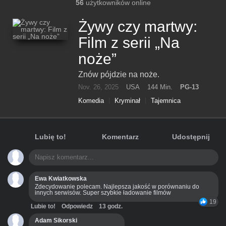
56
użytkowników online
Żywy czy martwy:
Film z serii „Na
noże”
Znów pójdzie na noże.
Nov. 26, 2025
USA
144 Min.
PG-13
Komedia
Kryminał
Tajemnica
Lubię to!
Komentarz
Udostępnij
Ewa Kwiatkowska
Zdecydowanie polecam. Najlepsza jakość w porównaniu do
innych serwisów. Super szybkie ładowanie filmów
19
Lubie to!
Odpowiedz
13 godz.
Adam Sikorski