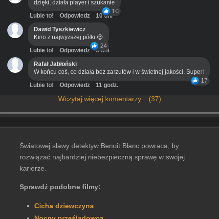
dzięki, działa player i szukanie
10
Lubie to!
Odpowiedz
10 dni
Dawid Tyszkiewicz
Kino z najwyższej półki 😍
24
Lubie to!
Odpowiedz
3 dni
Rafał Jabłoński
W końcu coś, co działa bez zarzutów i w świetnej jakości. Super!
17
Lubie to!
Odpowiedz
11 godz.
Wczytaj więcej komentarzy... (37)
Światowej sławy detektyw Benoit Blanc powraca, by
rozwiązać najbardziej niebezpieczną sprawę w swojej
karierze.
Sprawdź podobne filmy:
Cicha dziewczyna
Nocny prześladowca