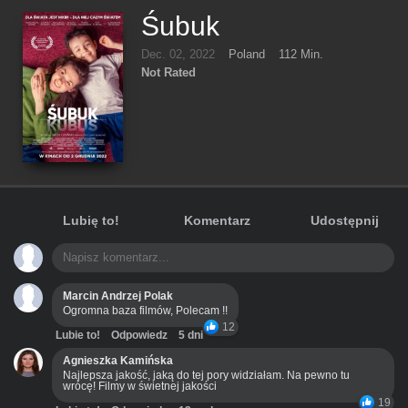
Śubuk
Dec. 02, 2022
Poland
112 Min.
Not Rated
Lubię to!
Komentarz
Udostępnij
Marcin Andrzej Polak
Ogromna baza filmów, Polecam !!
12
Lubie to!
Odpowiedz
5 dni
Agnieszka Kamińska
Najlepsza jakość, jaką do tej pory widziałam. Na pewno tu
wrócę! Filmy w świetnej jakości
19