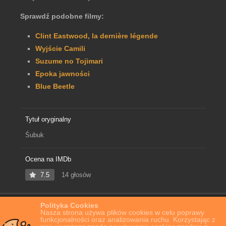
Sprawdź podobne filmy:
Clint Eastwood, la dernière légende
Wyjście Camili
Suzume no Tojimari
Epoka jawności
Blue Beetle
Tytuł oryginalny
Śubuk
Ocena na IMDb
7.5
14 głosów
Polityka Cookies
Home
Film Online
Śubuk
Nasza strona używa plików cookies w celu poprawy
funkcjonalności oraz analizowania ruchu. Korzystając z