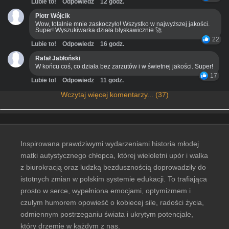
Lubie to!
Odpowiedz
12 godz.
Piotr Wójcik
Wow, totalnie mnie zaskoczyło! Wszystko w najwyższej jakości.
Super! Wyszukiwarka działa błyskawicznie 🚀
22
Lubie to!
Odpowiedz
16 godz.
Rafał Jabłoński
W końcu coś, co działa bez zarzutów i w świetnej jakości. Super!
17
Lubie to!
Odpowiedz
11 godz.
Wczytaj więcej komentarzy... (37)
Inspirowana prawdziwymi wydarzeniami historia młodej
matki autystycznego chłopca, której wieloletni upór i walka
z biurokracją oraz ludzką bezdusznością doprowadziły do
istotnych zmian w polskim systemie edukacji. To trafiająca
prosto w serce, wypełniona emocjami, optymizmem i
czułym humorem opowieść o kobiecej sile, radości życia,
odmiennym postrzeganiu świata i ukrytym potencjale,
który drzemie w każdym z nas.