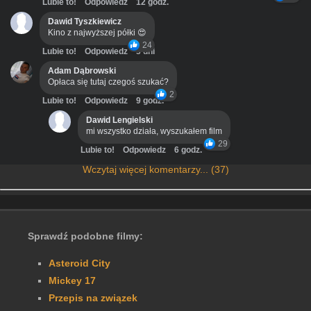
Lubie to!
Odpowiedz
12 godz.
Dawid Tyszkiewicz
Kino z najwyższej półki 😍
24
Lubie to!
Odpowiedz
3 dni
Adam Dąbrowski
Opłaca się tutaj czegoś szukać?
2
Lubie to!
Odpowiedz
9 godz.
Dawid Lengielski
mi wszystko działa, wyszukałem film
29
Lubie to!
Odpowiedz
6 godz.
Wczytaj więcej komentarzy... (37)
Sprawdź podobne filmy:
Asteroid City
Mickey 17
Przepis na związek