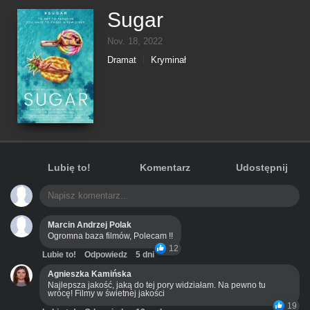
Sugar
Nov. 18, 2022
Dramat
Kryminał
Lubię to!
Komentarz
Udostępnij
Marcin Andrzej Polak
Ogromna baza filmów, Polecam !!
12
Lubie to!
Odpowiedz
5 dni
Agnieszka Kamińska
Najlepsza jakość, jaką do tej pory widziałam. Na pewno tu
wrócę! Filmy w świetnej jakości
19