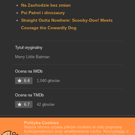
Na Zachodzie bez zmian
Psi Patrol i dinozaury
Straight Outta Nowhere: Scooby-Doo! Meets
Courage the Cowardly Dog
Tytuł oryginalny
Merry Little Batman
Ocena na IMDb
6.4
1,040 głosów
Ocena na TMDb
6.7
42 głosów
Polityka Cookies
Home
Film Online
Świąteczna przygoda małego Batmana
Nasza strona używa plików cookies w celu poprawy
funkcjonalności oraz analizowania ruchu. Korzystając z