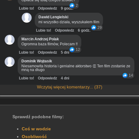
Opłaca się tutaj czegoś szukać?
2
Lubie to!
Odpowiedz
9 godz.
Dawid Lengielski
mi wszystko działa, wyszukałem film
29
Lubie to!
Odpowiedz
6 godz.
Marcin Andrzej Polak
Ogromna baza filmów, Polecam !!
12
Lubie to!
Odpowiedz
5 dni
Dominik Wojtasik
Niesamowita historia i genialne aktorstwo 👏 Ten film zostanie ze
mną na długo
14
Lubie to!
Odpowiedz
4 dni
Wczytaj więcej komentarzy... (37)
Sprawdź podobne filmy:
Coś w wodzie
Osobliwość