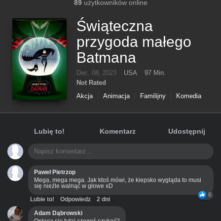
89
użytkowników online
Świąteczna
przygoda małego
Batmana
Dec. 08, 2023
USA
97 Min.
Not Rated
Akcja
Animacja
Familijny
Komedia
Lubię to!
Komentarz
Udostępnij
Paweł Pietrzop
Mega, mega mega. Jak ktoś mówi, że kiepsko wygląda to musi
się nieźle walnąć w głowe xD
6
Lubie to!
Odpowiedz
2 dni
Adam Dąbrowski