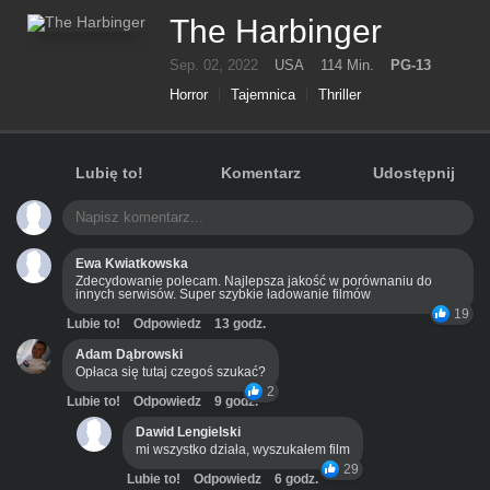
The Harbinger
Sep. 02, 2022
USA
114 Min.
PG-13
Horror
Tajemnica
Thriller
Lubię to!
Komentarz
Udostępnij
Ewa Kwiatkowska
Zdecydowanie polecam. Najlepsza jakość w porównaniu do
innych serwisów. Super szybkie ładowanie filmów
19
Lubie to!
Odpowiedz
13 godz.
Adam Dąbrowski
Opłaca się tutaj czegoś szukać?
2
Lubie to!
Odpowiedz
9 godz.
Dawid Lengielski
mi wszystko działa, wyszukałem film
29
Lubie to!
Odpowiedz
6 godz.