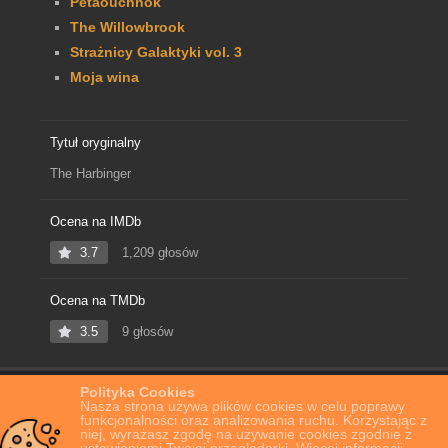
Petaouchnok
The Willowbrook
Strażnicy Galaktyki vol. 3
Moja wina
Tytuł oryginalny
The Harbinger
Ocena na IMDb
3.7
1,209 głosów
Ocena na TMDb
3.5
9 głosów
Polityka Cookies
Home
Film Online
The Harbinger
Nasza strona używa plików cookies w celu poprawy
funkcjonalności oraz analizowania ruchu. Korzystając z
niej, wyrażasz zgodę na używanie cookies zgodnie z