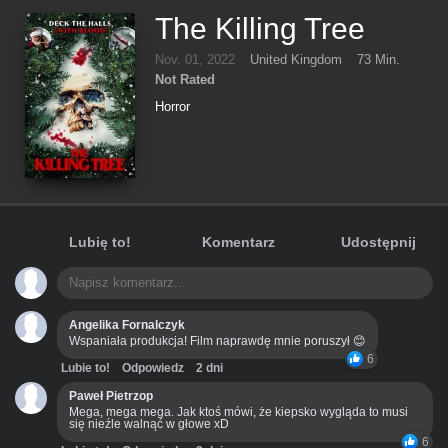
The Killing Tree
Nov. 01, 2022
United Kingdom
73 Min.
Not Rated
Horror
Lubię to!
Komentarz
Udostępnij
Angelika Fornalczyk
Wspaniała produkcja! Film naprawdę mnie poruszył 😊
6
Lubie to!
Odpowiedz
2 dni
Paweł Pietrzop
Mega, mega mega. Jak ktoś mówi, że kiepsko wygląda to musi
się nieźle walnąć w głowe xD
6