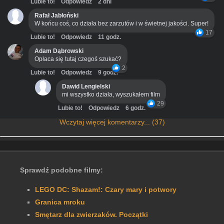
Lubie to!
Odpowiedz
2 dni
Rafał Jabłoński
W końcu coś, co działa bez zarzutów i w świetnej jakości. Super!
17
Lubie to!
Odpowiedz
11 godz.
Adam Dąbrowski
Opłaca się tutaj czegoś szukać?
2
Lubie to!
Odpowiedz
9 godz.
Dawid Lengielski
mi wszystko działa, wyszukałem film
29
Lubie to!
Odpowiedz
6 godz.
Wczytaj więcej komentarzy... (37)
Sprawdź podobne filmy:
LEGO DC: Shazam!: Czary mary i potwory
Granica mroku
Smętarz dla zwierzaków. Początki