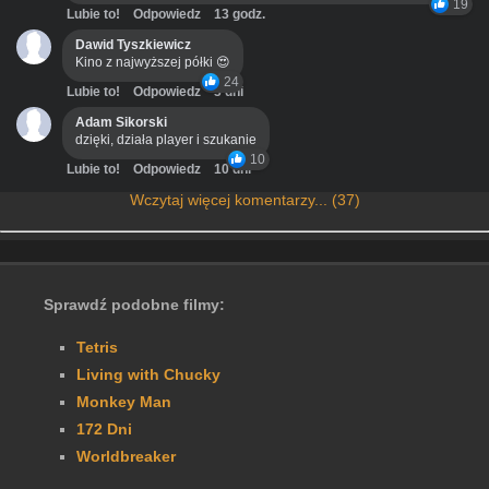
19
Lubie to!
Odpowiedz
13 godz.
Dawid Tyszkiewicz
Kino z najwyższej półki 😍
24
Lubie to!
Odpowiedz
3 dni
Adam Sikorski
dzięki, działa player i szukanie
10
Lubie to!
Odpowiedz
10 dni
Wczytaj więcej komentarzy... (37)
Sprawdź podobne filmy:
Tetris
Living with Chucky
Monkey Man
172 Dni
Worldbreaker