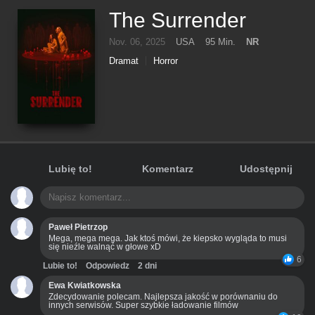
The Surrender
Nov. 06, 2025
USA
95 Min.
NR
Dramat
Horror
Lubię to!
Komentarz
Udostępnij
Paweł Pietrzop
Mega, mega mega. Jak ktoś mówi, że kiepsko wygląda to musi
się nieźle walnąć w głowe xD
6
Lubie to!
Odpowiedz
2 dni
Ewa Kwiatkowska
Zdecydowanie polecam. Najlepsza jakość w porównaniu do
innych serwisów. Super szybkie ładowanie filmów