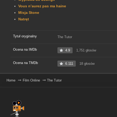
Vous n’aurez pas ma haine
Misja Stone
Natręt
Tytuł oryginalny
The Tutor
Ocena na IMDb
4.9
1,751 głosów
Ocena na TMDb
6.111
18 głosów
Home
Film Online
The Tutor