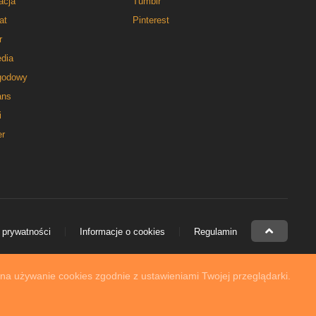
acja
Tumblr
at
Pinterest
r
dia
godowy
ns
i
er
 prywatności
Informacje o cookies
Regulamin
 na używanie cookies zgodnie z ustawieniami Twojej przeglądarki.