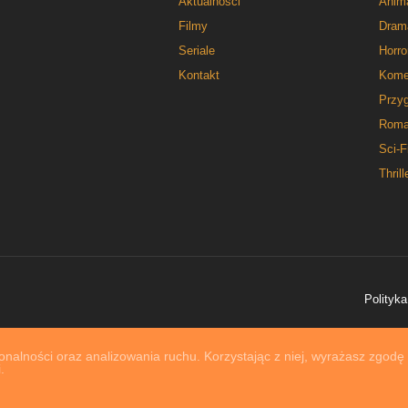
Aktualności
Anim
Filmy
Dram
Seriale
Horro
Kontakt
Kome
Przy
Roma
Sci-F
Thrill
Polityka
nalności oraz analizowania ruchu. Korzystając z niej, wyrażasz zgodę
.