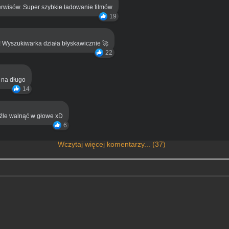
rwisów. Super szybkie ładowanie filmów
19
! Wyszukiwarka działa błyskawicznie 🚀
22
ą na długo
14
eźle walnąć w głowe xD
6
Wczytaj więcej komentarzy... (37)