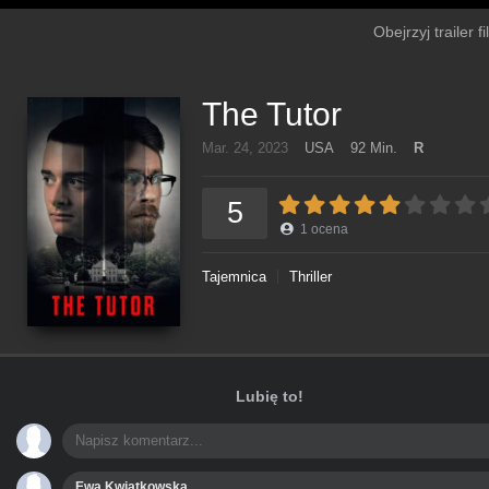
Obejrzyj trailer 
The Tutor
Mar. 24, 2023
USA
92 Min.
R
5
1
ocena
Tajemnica
Thriller
Lubię to!
Ewa Kwiatkowska