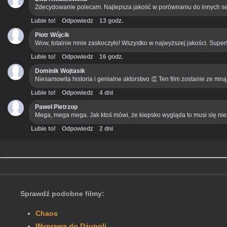
Zdecydowanie polecam. Najlepsza jakość w porównaniu do innych se
Lubie to!
Odpowiedz
13 godz.
Piotr Wójcik
Wow, totalnie mnie zaskoczyło! Wszystko w najwyższej jakości. Super
Lubie to!
Odpowiedz
16 godz.
Dominik Wojtasik
Niesamowita historia i genialne aktorstwo 👏 Ten film zostanie ze mn
Lubie to!
Odpowiedz
4 dni
Paweł Pietrzop
Mega, mega mega. Jak ktoś mówi, że kiepsko wygląda to musi się ni
Lubie to!
Odpowiedz
2 dni
Sprawdź podobne filmy:
Chaos
Wyprawa do Dżungli