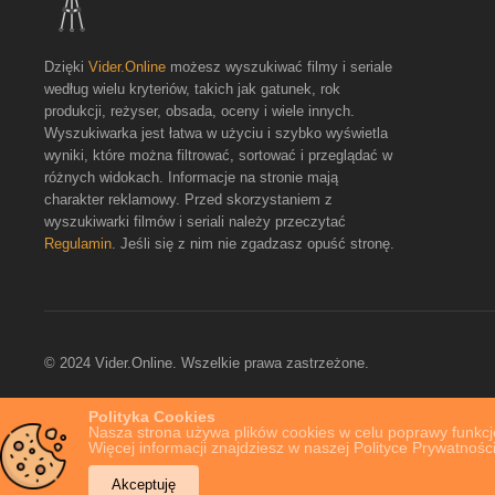
Dzięki
Vider.Online
możesz wyszukiwać filmy i seriale
według wielu kryteriów, takich jak gatunek, rok
produkcji, reżyser, obsada, oceny i wiele innych.
Wyszukiwarka jest łatwa w użyciu i szybko wyświetla
wyniki, które można filtrować, sortować i przeglądać w
różnych widokach. Informacje na stronie mają
charakter reklamowy. Przed skorzystaniem z
wyszukiwarki filmów i seriali należy przeczytać
Regulamin
. Jeśli się z nim nie zgadzasz opuść stronę.
© 2024 Vider.Online. Wszelkie prawa zastrzeżone.
Polityka Cookies
Nasza strona używa plików cookies w celu poprawy funkcjo
Więcej informacji znajdziesz w naszej Polityce Prywatności
Akceptuję