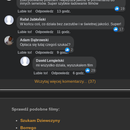
Zdecydowanie polecam. Najlepsza jakość w porównaniu do
innych serwisów. Super szybkie ładowanie filmów
19
Lubie to!
Odpowiedz
13 godz.
Rafał Jabłoński
W końcu coś, co działa bez zarzutów i w świetnej jakości. Super!
17
Lubie to!
Odpowiedz
11 godz.
Adam Dąbrowski
Opłaca się tutaj czegoś szukać?
2
Lubie to!
Odpowiedz
9 godz.
Dawid Lengielski
mi wszystko działa, wyszukałem film
29
Lubie to!
Odpowiedz
6 godz.
Wczytaj więcej komentarzy... (37)
Sprawdź podobne filmy:
Szukam Dziewczyny
Borrego