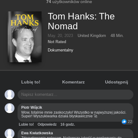
74
użytkowników online
Tom Hanks: The
Nomad
May. 20, 2023
United Kingdom
48 Min.
Not Rated
Dokumentalny
Lubię to!
Komentarz
Udostępnij
Piotr Wójcik
Wow, totalnie mnie zaskoczyło! Wszystko w najwyższej jakości.
Super! Wyszukiwarka działa błyskawicznie 🚀
22
Lubie to!
Odpowiedz
16 godz.
Ewa Kwiatkowska