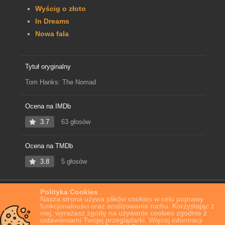
Wyścig o złoto
In Dreams
Nowa fala
Tytuł oryginalny
Tom Hanks: The Nomad
Ocena na IMDb
3.7
63 głosów
Ocena na TMDb
3.8
5 głosów
Polityka Cookies
Home
Film Online
Tom Hanks: The Nomad
Nasza strona używa plików cookies w celu poprawy
funkcjonalności oraz analizowania ruchu. Korzystając z
niej, wyrażasz zgodę na używanie cookies zgodnie z
ustawieniami Twojej przeglądarki. Więcej informacji