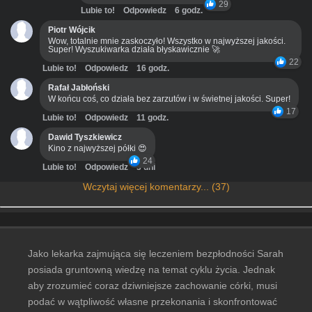
29
Lubie to!
Odpowiedz
6 godz.
Piotr Wójcik
Wow, totalnie mnie zaskoczyło! Wszystko w najwyższej jakości.
Super! Wyszukiwarka działa błyskawicznie 🚀
22
Lubie to!
Odpowiedz
16 godz.
Rafał Jabłoński
W końcu coś, co działa bez zarzutów i w świetnej jakości. Super!
17
Lubie to!
Odpowiedz
11 godz.
Dawid Tyszkiewicz
Kino z najwyższej półki 😍
24
Lubie to!
Odpowiedz
3 dni
Wczytaj więcej komentarzy... (37)
Jako lekarka zajmująca się leczeniem bezpłodności Sarah
posiada gruntowną wiedzę na temat cyklu życia. Jednak
aby zrozumieć coraz dziwniejsze zachowanie córki, musi
podać w wątpliwość własne przekonania i skonfrontować