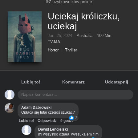
97
użytkowników online
Uciekaj króliczku,
uciekaj
Jan. 25, 2024
Australia
100 Min.
TV-MA
Horror
Thriller
Lubię to!
Komentarz
Udostępnij
Adam Dąbrowski
Opłaca się tutaj czegoś szukać?
2
Lubie to!
Odpowiedz
9 godz.
Dawid Lengielski
mi wszystko działa, wyszukałem film