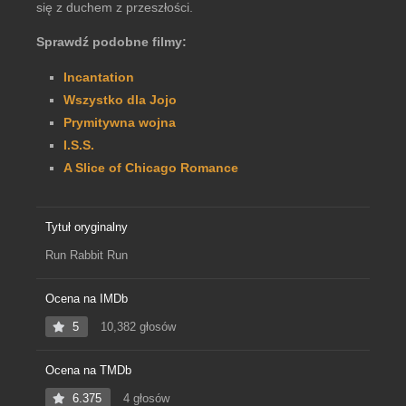
się z duchem z przeszłości.
Sprawdź podobne filmy:
Incantation
Wszystko dla Jojo
Prymitywna wojna
I.S.S.
A Slice of Chicago Romance
Tytuł oryginalny
Run Rabbit Run
Ocena na IMDb
5
10,382 głosów
Ocena na TMDb
6.375
4 głosów