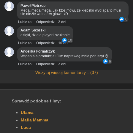
Paweł Pietrzop
Mega, mega mega. Jak ktoś mówi, że kiepsko wygląda to musi
się nieźle walnąć w głowe xD
6
Lubie to!
Odpowiedz
2 dni
Adam Sikorski
dzięki, działa player i szukanie
10
Lubie to!
Odpowiedz
10 dni
Angelika Fornalczyk
Wspaniała produkcja! Film naprawdę mnie poruszył 😊
6
Lubie to!
Odpowiedz
2 dni
Wczytaj więcej komentarzy... (37)
Sprawdź podobne filmy:
Utama
Mafia Mamma
Luca