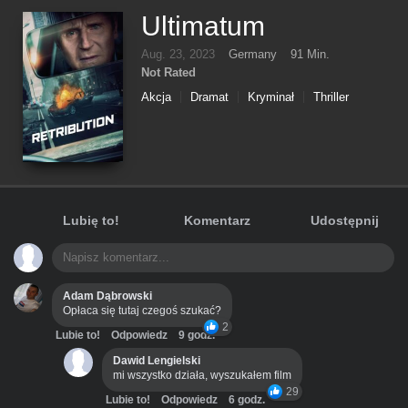
Ultimatum
Aug. 23, 2023
Germany
91 Min.
Not Rated
Akcja
Dramat
Kryminał
Thriller
Lubię to!
Komentarz
Udostępnij
Adam Dąbrowski
Opłaca się tutaj czegoś szukać?
2
Lubie to!
Odpowiedz
9 godz.
Dawid Lengielski
mi wszystko działa, wyszukałem film
29
Lubie to!
Odpowiedz
6 godz.