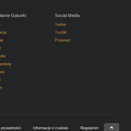
larne Gatunki
Social Media
a
Twitter
acja
Tumblr
at
Pinterest
r
dia
godowy
ns
i
er
 prywatności
Informacje o cookies
Regulamin