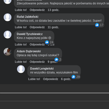
Zdecydowanie polecam. Najlepsza jakość w porównaniu do innych se
Lubie to!
Odpowiedz
13 godz.
Rafał Jabłoński
W końcu coś, co działa bez zarzutów i w świetnej jakości. Super!
17
Lubie to!
Odpowiedz
11 godz.
Dawid Tyszkiewicz
Kino z najwyższej półki 😍
24
Lubie to!
Odpowiedz
3 dni
Adam Dąbrowski
Opłaca się tutaj czegoś szukać?
2
Lubie to!
Odpowiedz
9 godz.
Dawid Lengielski
mi wszystko działa, wyszukałem film
29
Lubie to!
Odpowiedz
6 godz.