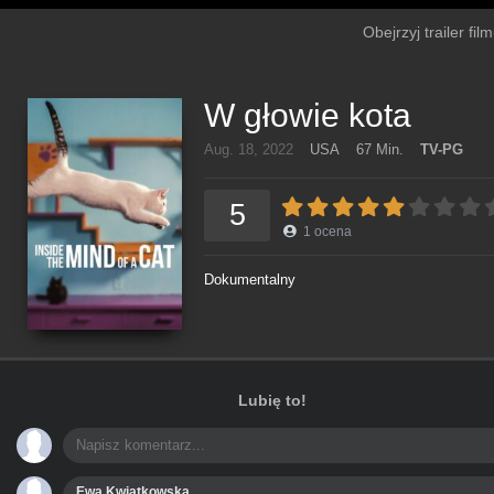
Obejrzyj trailer fi
W głowie kota
Aug. 18, 2022
USA
67 Min.
TV-PG
5
1
ocena
Dokumentalny
Lubię to!
Ewa Kwiatkowska