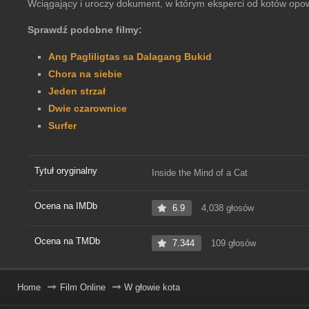
Wciągający i uroczy dokument, w którym eksperci od kotów opow
Sprawdź podobne filmy:
Ang Pagliligtas sa Dalagang Bukid
Chora na siebie
Jeden strzał
Dwie czarownice
Surfer
Tytuł oryginalny
Inside the Mind of a Cat
Ocena na IMDb
6.9
4,038 głosów
Ocena na TMDb
7.344
109 głosów
Home
Film Online
W głowie kota