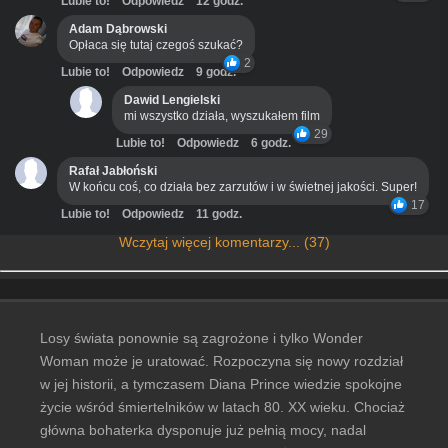
Lubie to!
Odpowiedz
12 godz.
Adam Dąbrowski
Opłaca się tutaj czegoś szukać?
2
Lubie to!
Odpowiedz
9 godz.
Dawid Lengielski
mi wszystko działa, wyszukałem film
29
Lubie to!
Odpowiedz
6 godz.
Rafał Jabłoński
W końcu coś, co działa bez zarzutów i w świetnej jakości. Super!
17
Lubie to!
Odpowiedz
11 godz.
Wczytaj więcej komentarzy... (37)
Losy świata ponownie są zagrożone i tylko Wonder
Woman może je uratować. Rozpoczyna się nowy rozdział
w jej historii, a tymczasem Diana Prince wiedzie spokojne
życie wśród śmiertelników w latach 80. XX wieku. Chociaż
główna bohaterka dysponuje już pełnią mocy, nadal