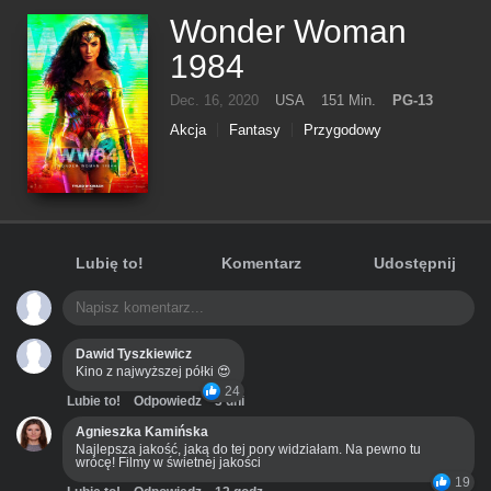
Wonder Woman
1984
Dec. 16, 2020
USA
151 Min.
PG-13
Akcja
Fantasy
Przygodowy
Lubię to!
Komentarz
Udostępnij
Dawid Tyszkiewicz
Kino z najwyższej półki 😍
24
Lubie to!
Odpowiedz
3 dni
Agnieszka Kamińska
Najlepsza jakość, jaką do tej pory widziałam. Na pewno tu
wrócę! Filmy w świetnej jakości
19