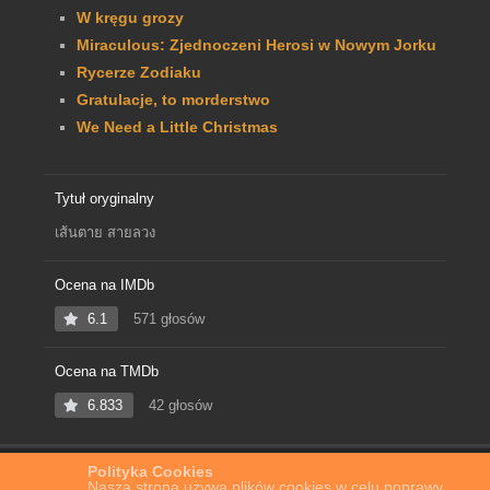
W kręgu grozy
Miraculous: Zjednoczeni Herosi w Nowym Jorku
Rycerze Zodiaku
Gratulacje, to morderstwo
We Need a Little Christmas
Tytuł oryginalny
เส้นตาย สายลวง
Ocena na IMDb
6.1
571 głosów
Ocena na TMDb
6.833
42 głosów
Polityka Cookies
Home
Film Online
Za czerwoną linią
Nasza strona używa plików cookies w celu poprawy