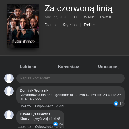
Za czerwoną linią
Mar. 22, 2026
TH
135 Min.
TV-MA
Dramat
Kryminał
Thriller
Lubię to!
Komentarz
Udostępnij
Dominik Wojtasik
Niesamowita historia i genialne aktorstwo 👏 Ten film zostanie ze
mną na długo
14
Lubie to!
Odpowiedz
4 dni
Dawid Tyszkiewicz
Kino z najwyższej półki 😍
24
Lubie to!
Odpowiedz
3 dni