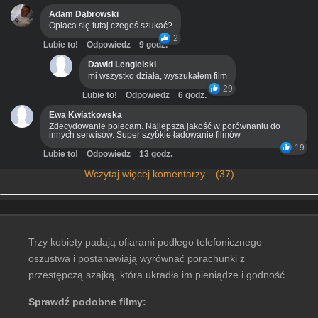
Adam Dąbrowski
Opłaca się tutaj czegoś szukać?
2
Lubie to!
Odpowiedz
9 godz.
Dawid Lengielski
mi wszystko działa, wyszukałem film
29
Lubie to!
Odpowiedz
6 godz.
Ewa Kwiatkowska
Zdecydowanie polecam. Najlepsza jakość w porównaniu do
innych serwisów. Super szybkie ładowanie filmów
19
Lubie to!
Odpowiedz
13 godz.
Wczytaj więcej komentarzy... (37)
Trzy kobiety padają ofiarami podłego telefonicznego
oszustwa i postanawiają wyrównać porachunki z
przestępczą szajką, która ukradła im pieniądze i godność.
Sprawdź podobne filmy: