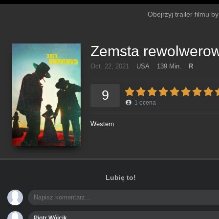
Obejrzyj trailer filmu 
Zemsta rewolwero
Oct. 22, 2021
USA
139 Min.
R
9
1
ocena
Western
Lubię to!
Piotr Wójcik