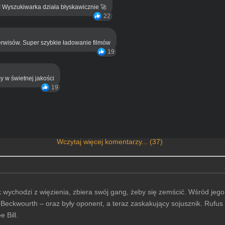
! Wyszukiwarka działa błyskawicznie 🚀
22
rwisów. Super szybkie ładowanie filmów
19
y w świetnej jakości
19
Wczytaj więcej komentarzy... (37)
k wychodzi z więzienia, zbiera swój gang, żeby się zemścić. Wśród je
m Beckwourth – oraz były oponent, a teraz zaskakujący sojusznik. Rufus
 Bill.