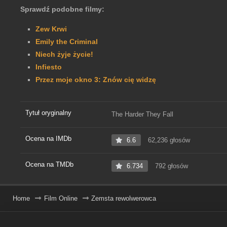
Sprawdź podobne filmy:
Zew Krwi
Emily the Criminal
Niech żyje życie!
Infiesto
Przez moje okno 3: Znów cię widzę
Tytuł oryginalny
The Harder They Fall
Ocena na IMDb
6.6
62,236 głosów
Ocena na TMDb
6.734
792 głosów
Home
Film Online
Zemsta rewolwerowca