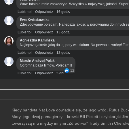
Wow, totalnie mnie zaskoczyło! Wszystko w najwyższej jakości. Super
Lubie to!
Odpowiedz
16 godz.
Ewa Kwiatkowska
Zdecydowanie polecam. Najlepsza jakość w porównaniu do innych se
Lubie to!
Odpowiedz
13 godz.
Agnieszka Kamińska
Najlepsza jakość, jaką do tej pory widziałam. Na pewno tu wrócę! Film
Lubie to!
Odpowiedz
12 godz.
Marcin Andrzej Polak
Ogromna baza filmów, Polecam !!
12
Lubie to!
Odpowiedz
5 dni
Kiedy bandyta Nat Love dowiaduje się, że jego wróg, Rufus Buc
Mary, jego dwaj pomagierzy – krewki Bill Pickett i szybkoręki Ji
towarzyszą mu między innymi „Zdradliwa” Trudy Smith i Cherokee