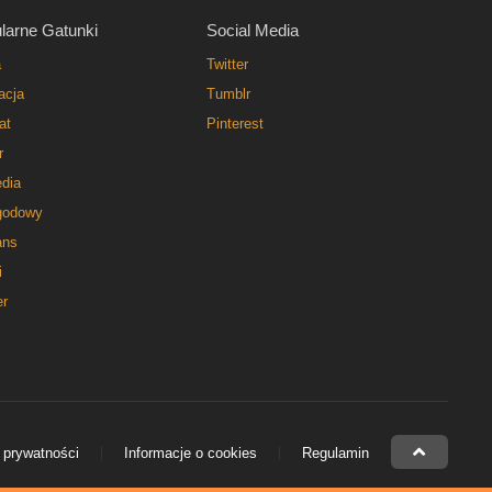
larne Gatunki
Social Media
a
Twitter
acja
Tumblr
at
Pinterest
r
dia
godowy
ns
i
er
 prywatności
Informacje o cookies
Regulamin