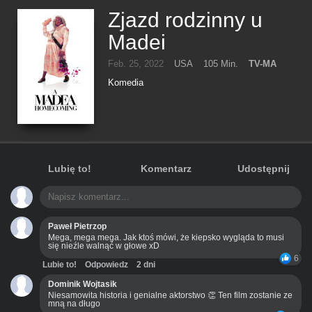
Zjazd rodzinny u
Madei
Feb. 25, 2022
USA
105 Min.
TV-MA
Komedia
Lubię to!
Komentarz
Udostępnij
Paweł Pietrzop
Mega, mega mega. Jak ktoś mówi, że kiepsko wygląda to musi
się nieźle walnąć w głowe xD
6
Lubie to!
Odpowiedz
2 dni
Dominik Wojtasik
Niesamowita historia i genialne aktorstwo 👏 Ten film zostanie ze
mną na długo