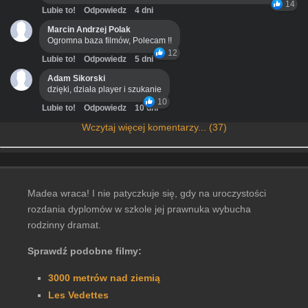
14
Lubie to!
Odpowiedz
4 dni
Marcin Andrzej Polak
Ogromna baza filmów, Polecam !!
12
Lubie to!
Odpowiedz
5 dni
Adam Sikorski
dzięki, działa player i szukanie
10
Lubie to!
Odpowiedz
10 dni
Wczytaj więcej komentarzy... (37)
Madea wraca! I nie patyczkuje się, gdy na uroczystości
rozdania dyplomów w szkole jej prawnuka wybucha
rodzinny dramat.
Sprawdź podobne filmy:
3000 metrów nad ziemią
Les Vedettes