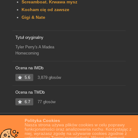
Screamboat. Krwawa mysz
Kocham cię od zawsze
Gigi & Nate
Tytuł oryginalny
Tyler Perry's A Madea
Homecoming
Ocena na IMDb
5.6
3,879 głosów
Ocena na TMDb
6.7
77 głosów
Polityka Cookies
Home
Film Online
Zjazd rodzinny u Madei
Nasza strona używa plików cookies w celu poprawy
funkcjonalności oraz analizowania ruchu. Korzystając z
niej, wyrażasz zgodę na używanie cookies zgodnie z
ustawieniami Twojej przeglądarki. Więcej informacji