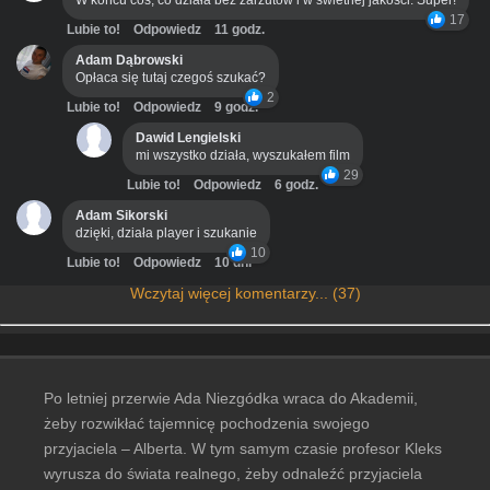
W końcu coś, co działa bez zarzutów i w świetnej jakości. Super!
17
Lubie to!
Odpowiedz
11 godz.
Adam Dąbrowski
Opłaca się tutaj czegoś szukać?
2
Lubie to!
Odpowiedz
9 godz.
Dawid Lengielski
mi wszystko działa, wyszukałem film
29
Lubie to!
Odpowiedz
6 godz.
Adam Sikorski
dzięki, działa player i szukanie
10
Lubie to!
Odpowiedz
10 dni
Wczytaj więcej komentarzy... (37)
Po letniej przerwie Ada Niezgódka wraca do Akademii,
żeby rozwikłać tajemnicę pochodzenia swojego
przyjaciela – Alberta. W tym samym czasie profesor Kleks
wyrusza do świata realnego, żeby odnaleźć przyjaciela