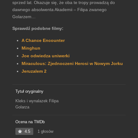
sprzed lat. Okazuje się, że oba te tropy prowadzą do
dawnego absolwenta Akademii – Filipa zwanego
Golarzem…
Sprawdź podobne filmy:
A Chance Encounter
Minghun
Joe odwiedza uniwerki
Miraculous: Zjednoczeni Herosi w Nowym Jorku
Jeruzalem 2
Tytuł oryginalny
Kleks i wynalazek Filipa
Golarza
Ocena na TMDb
4.5
1 głosów