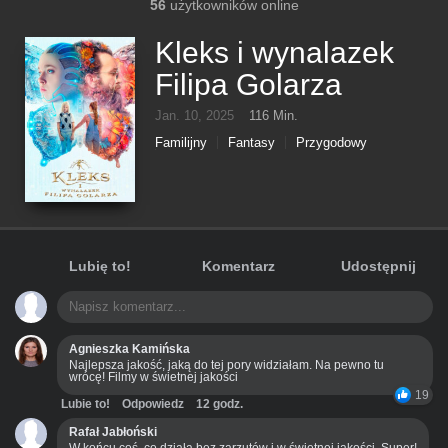
56
użytkowników online
Kleks i wynalazek
Filipa Golarza
Jan. 10, 2025
116 Min.
Familijny
Fantasy
Przygodowy
Sci-Fi
Lubię to!
Komentarz
Udostępnij
Agnieszka Kamińska
Najlepsza jakość, jaką do tej pory widziałam. Na pewno tu
wrócę! Filmy w świetnej jakości
19
Lubie to!
Odpowiedz
12 godz.
Rafał Jabłoński