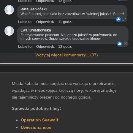
Lubie to!
Odpowiedz
12 godz.
Rafał Jabłoński
W końcu coś, co działa bez zarzutów i w świetnej jakości. Super!
17
Lubie to!
Odpowiedz
11 godz.
Ewa Kwiatkowska
Zdecydowanie polecam. Najlepsza jakość w porównaniu do
innych serwisów. Super szybkie ładowanie filmów
19
Lubie to!
Odpowiedz
13 godz.
Wczytaj więcej komentarzy... (37)
Młoda kobieta musi spędzić noc walcząc o przetrwanie,
wpadając w niepokojącą króliczą norę, w której znajduje
się tajemniczy prezent od nocnego gościa.
Sprawdź podobne filmy:
Operation Seawolf
Uwieziona moc