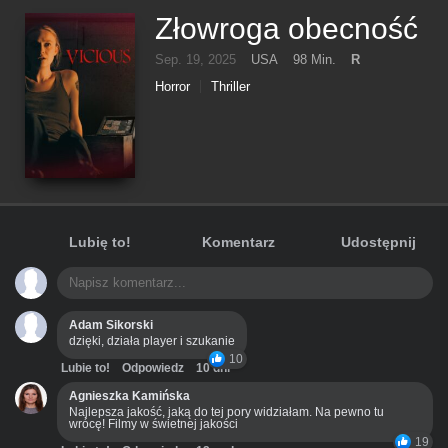
Złowroga obecność
Sep. 19, 2025
USA
98 Min.
R
Horror
Thriller
Lubię to!
Komentarz
Udostępnij
Adam Sikorski
dzięki, działa player i szukanie
10
Lubie to!
Odpowiedz
10 dni
Agnieszka Kamińska
Najlepsza jakość, jaką do tej pory widziałam. Na pewno tu
wrócę! Filmy w świetnej jakości
19