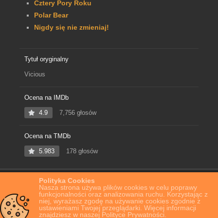
Cztery Pory Roku
Polar Bear
Nigdy się nie zmieniaj!
Tytuł oryginalny
Vicious
Ocena na IMDb
4.9
7,756 głosów
Ocena na TMDb
5.983
178 głosów
Polityka Cookies
Home
Film Online
Złowroga obecność
Nasza strona używa plików cookies w celu poprawy
funkcjonalności oraz analizowania ruchu. Korzystając z
niej, wyrażasz zgodę na używanie cookies zgodnie z
ustawieniami Twojej przeglądarki. Więcej informacji
znajdziesz w naszej Polityce Prywatności.