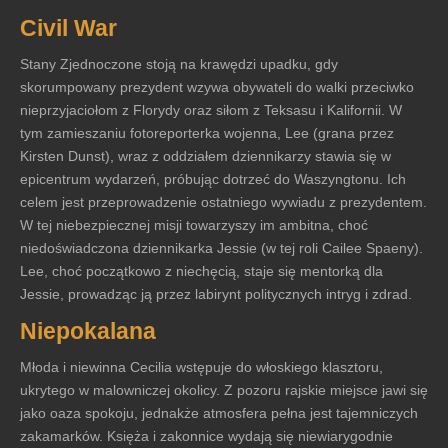
Civil War
Stany Zjednoczone stoją na krawędzi upadku, gdy
skorumpowany prezydent wzywa obywateli do walki przeciwko
nieprzyjaciołom z Florydy oraz siłom z Teksasu i Kalifornii. W
tym zamieszaniu fotoreporterka wojenna, Lee (grana przez
Kirsten Dunst), wraz z oddziałem dziennikarzy stawia się w
epicentrum wydarzeń, próbując dotrzeć do Waszyngtonu. Ich
celem jest przeprowadzenie ostatniego wywiadu z prezydentem.
W tej niebezpiecznej misji towarzyszy im ambitna, choć
niedoświadczona dziennikarka Jessie (w tej roli Cailee Spaeny).
Lee, choć początkowo z niechęcią, staje się mentorką dla
Jessie, prowadząc ją przez labirynt politycznych intryg i zdrad.
Niepokalana
Młoda i niewinna Cecilia wstępuje do włoskiego klasztoru,
ukrytego w malowniczej okolicy. Z pozoru rajskie miejsce jawi się
jako oaza spokoju, jednakże atmosfera pełna jest tajemniczych
zakamarków. Księża i zakonnice wydają się niewiarygodnie