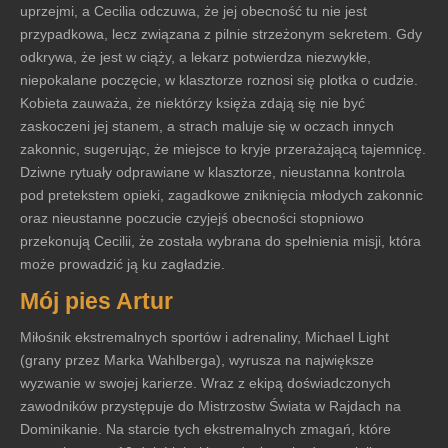
uprzejmi, a Cecilia odczuwa, że jej obecność tu nie jest
przypadkowa, lecz związana z pilnie strzeżonym sekretem. Gdy
odkrywa, że jest w ciąży, a lekarz potwierdza niezwykłe,
niepokalane poczęcie, w klasztorze roznosi się plotka o cudzie.
Kobieta zauważa, że niektórzy księża zdają się nie być
zaskoczeni jej stanem, a strach maluje się w oczach innych
zakonnic, sugerując, że miejsce to kryje przerażającą tajemnicę.
Dziwne rytuały odprawiane w klasztorze, nieustanna kontrola
pod pretekstem opieki, zagadkowe zniknięcia młodych zakonnic
oraz nieustanne poczucie czyjejś obecności stopniowo
przekonują Cecilii, że została wybrana do spełnienia misji, która
może prowadzić ją ku zagładzie.
Mój pies Artur
Miłośnik ekstremalnych sportów i adrenaliny, Michael Light
(grany przez Marka Wahlberga), wyrusza na największe
wyzwanie w swojej karierze. Wraz z ekipą doświadczonych
zawodników przystępuje do Mistrzostw Świata w Rajdach na
Dominikanie. Na starcie tych ekstremalnych zmagań, które