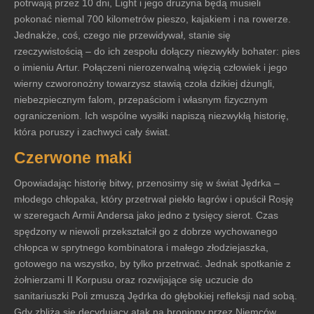
potrwają przez 10 dni, Light i jego drużyna będą musieli
pokonać niemal 700 kilometrów pieszo, kajakiem i na rowerze.
Jednakże, coś, czego nie przewidywał, stanie się
rzeczywistością – do ich zespołu dołączy niezwykły bohater: pies
o imieniu Artur. Połączeni nierozerwalną więzią człowiek i jego
wierny czworonożny towarzysz stawią czoła dzikiej dżungli,
niebezpiecznym falom, przepaściom i własnym fizycznym
ograniczeniom. Ich wspólne wysiłki napiszą niezwykłą historię,
która poruszy i zachwyci cały świat.
Czerwone maki
Opowiadając historię bitwy, przenosimy się w świat Jędrka –
młodego chłopaka, który przetrwał piekło łagrów i opuścił Rosję
w szeregach Armii Andersa jako jedno z tysięcy sierot. Czas
spędzony w niewoli przekształcił go z dobrze wychowanego
chłopca w sprytnego kombinatora i małego złodziejaszka,
gotowego na wszystko, by tylko przetrwać. Jednak spotkanie z
żołnierzami II Korpusu oraz rozwijające się uczucie do
sanitariuszki Poli zmuszą Jędrka do głębokiej refleksji nad sobą.
Gdy zbliża się decydujący atak na broniony przez Niemców