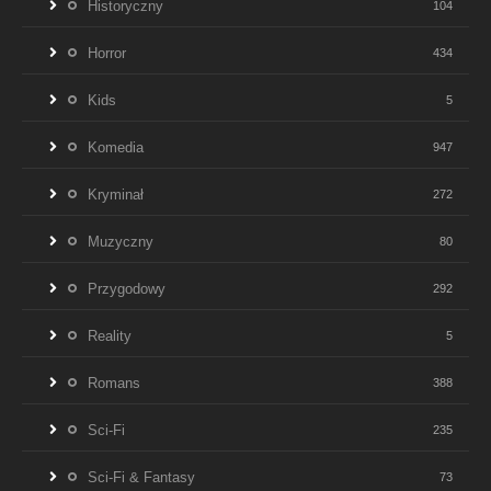
Historyczny
104
Horror
434
Kids
5
Komedia
947
Kryminał
272
Muzyczny
80
Przygodowy
292
Reality
5
Romans
388
Sci-Fi
235
Sci-Fi & Fantasy
73