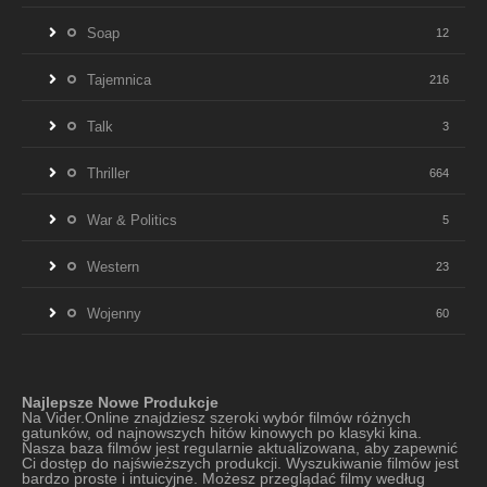
Soap
12
Tajemnica
216
Talk
3
Thriller
664
War & Politics
5
Western
23
Wojenny
60
Najlepsze Nowe Produkcje
Na Vider.Online znajdziesz szeroki wybór filmów różnych
gatunków, od najnowszych hitów kinowych po klasyki kina.
Nasza baza filmów jest regularnie aktualizowana, aby zapewnić
Ci dostęp do najświeższych produkcji. Wyszukiwanie filmów jest
bardzo proste i intuicyjne. Możesz przeglądać filmy według