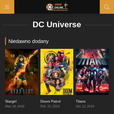
DC Universe
Niedawno dodany
Stargirl
Doom Patrol
Titans
7.82
7.647
8.066
May. 18, 2020
Feb. 15, 2019
Oct. 12, 2018