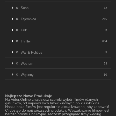
Soap
12
Tajemnica
216
Talk
3
Thriller
664
War & Politics
5
Western
23
Wojenny
60
Najlepsze Nowe Produkcje
Na Vider.Online znajdziesz szeroki wybór filmów różnych
gatunków, od najnowszych hitów kinowych po klasyki kina.
Nasza baza filmów jest regularnie aktualizowana, aby zapewnić
Ci dostęp do najświeższych produkcji. Wyszukiwanie filmów jest
bardzo proste i intuicyjne. Możesz przeglądać filmy według