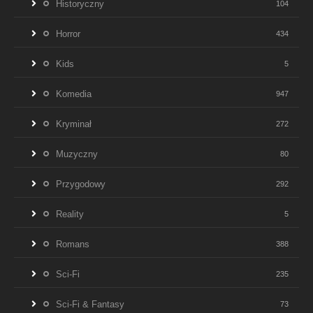
Historyczny
104
Horror
434
Kids
5
Komedia
947
Kryminał
272
Muzyczny
80
Przygodowy
292
Reality
5
Romans
388
Sci-Fi
235
Sci-Fi & Fantasy
73