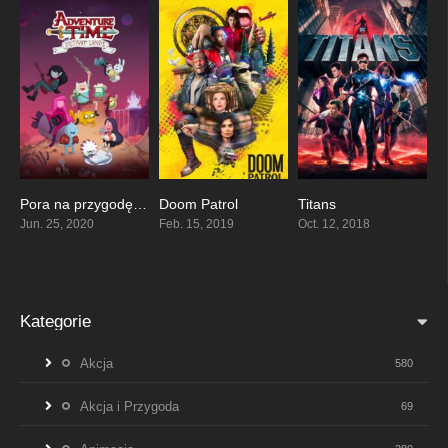
Pora na przygodę: Odległe krainy
Doom Patrol
Titans
8
7.647
8.066
Jun. 25, 2020
Feb. 15, 2019
Oct. 12, 2018
Kategorie
Akcja
580
Akcja i Przygoda
69