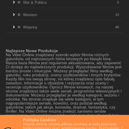
War & Politics
5
Western
23
Wojenny
60
Najlepsze Nowe Produkcje
Na Vider.Online znajdziesz szeroki wybór filmów różnych
gatunków, od najnowszych hitów kinowych po klasyki kina.
Nasza baza filmów jest regularnie aktualizowana, aby zapewnić
Ci dostęp do najświeższych produkcji. Wyszukiwanie filmów jest
bardzo proste i intuicyjne. Możesz przeglądać filmy według
gatunku, roku produkcji, oceny użytkowników i innych kryteriów.
Każdy film ma swoją stronę, na której znajdziesz opis fabuły,
zwiastun, informacje o obsadzie i reżyserze oraz oceny i
recenzje użytkowników. Oprócz filmów kinowych, na naszej
stronie znajdziesz także wiele seriali, programów telewizyjnych i
dokumentów. Możesz przeglądać je według kategorii, sezonu i
odcinka. Na stronie znajduje się wiele kategorii, w tym
najpopularniejsze seriale, nowości, oraz podział według
gatunków, takich jak akcja, komedia, dramat, fantastyka, czy
thriller. Na Vider.Online można znaleźć zarówno seriale
zagraniczne, jak i polskie, a także wiele popularnych produkcji
oryginalnych platform VOD. Strona oferuje szeroki wybór seriali,
Polityka Cookies
od tych najnowszych do tych starszych, które cieszą się kultową
Nasza strona używa plików cookies w celu poprawy
popularnością. Nasza strona jest również bardzo łatwa w
funkcjonalności oraz analizowania ruchu. Korzystając z