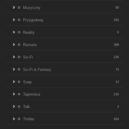
Muzyczny
80
Przygodowy
292
Reality
5
Romans
388
Sci-Fi
235
Sci-Fi & Fantasy
73
Soap
12
Tajemnica
216
Talk
3
Thriller
664