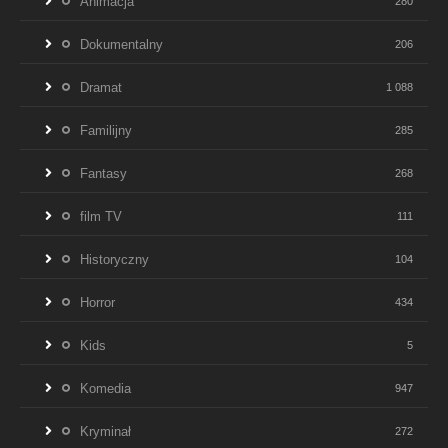
Animacja
280
Dokumentalny
206
Dramat
1 088
Familijny
285
Fantasy
268
film TV
111
Historyczny
104
Horror
434
Kids
5
Komedia
947
Kryminał
272