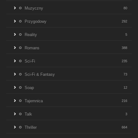
Muzyczny
80
Przygodowy
292
Reality
5
Romans
388
Sci-Fi
235
Sci-Fi & Fantasy
73
Soap
12
Tajemnica
216
Talk
3
Thriller
664