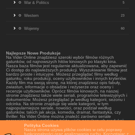
War & Politics
5
Western
23
Wojenny
60
Najlepsze Nowe Produkcje
Na Vider.Online znajdziesz szeroki wybór filmów różnych
gatunków, od najnowszych hitów kinowych po klasyki kina.
Nasza baza filmów jest regularnie aktualizowana, aby zapewnić
Ci dostęp do najświeższych produkcji. Wyszukiwanie filmów jest
bardzo proste i intuicyjne. Możesz przeglądać filmy według
gatunku, roku produkcji, oceny użytkowników i innych kryteriów.
Każdy film ma swoją stronę, na której znajdziesz opis fabuły,
zwiastun, informacje o obsadzie i reżyserze oraz oceny i
recenzje użytkowników. Oprócz filmów kinowych, na naszej
stronie znajdziesz także wiele seriali, programów telewizyjnych i
dokumentów. Możesz przeglądać je według kategorii, sezonu i
odcinka. Na stronie znajduje się wiele kategorii, w tym
najpopularniejsze seriale, nowości, oraz podział według
gatunków, takich jak akcja, komedia, dramat, fantastyka, czy
thriller. Na Vider.Online można znaleźć zarówno seriale
zagraniczne, jak i polskie, a także wiele popularnych produkcji
oryginalnych platform VOD. Strona oferuje szeroki wybór seriali,
Polityka Cookies
od tych najnowszych do tych starszych, które cieszą się kultową
Nasza strona używa plików cookies w celu poprawy
popularnością. Nasza strona jest również bardzo łatwa w
funkcjonalności oraz analizowania ruchu. Korzystając z