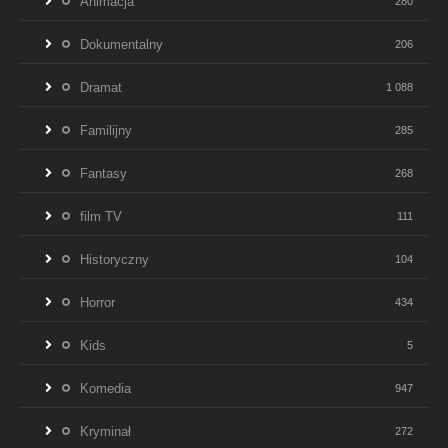
Animacja
280
Dokumentalny
206
Dramat
1 088
Familijny
285
Fantasy
268
film TV
111
Historyczny
104
Horror
434
Kids
5
Komedia
947
Kryminał
272