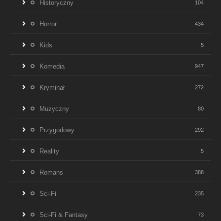
Historyczny
104
Horror
434
Kids
5
Komedia
947
Kryminał
272
Muzyczny
80
Przygodowy
292
Reality
5
Romans
388
Sci-Fi
235
Sci-Fi & Fantasy
73