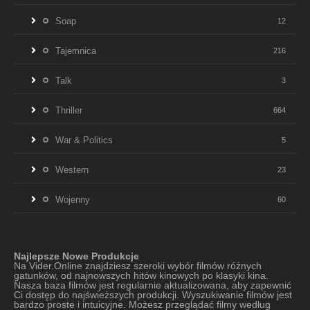
Soap
12
Tajemnica
216
Talk
3
Thriller
664
War & Politics
5
Western
23
Wojenny
60
Najlepsze Nowe Produkcje
Na Vider.Online znajdziesz szeroki wybór filmów różnych
gatunków, od najnowszych hitów kinowych po klasyki kina.
Nasza baza filmów jest regularnie aktualizowana, aby zapewnić
Ci dostęp do najświeższych produkcji. Wyszukiwanie filmów jest
bardzo proste i intuicyjne. Możesz przeglądać filmy według