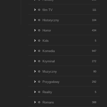
film TV
111
Historyczny
104
Horror
434
Kids
5
Komedia
947
Kryminał
272
Muzyczny
80
Przygodowy
292
Reality
5
Romans
388