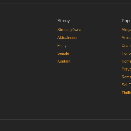
Strony
Popu
Strona główna
Akcj
Aktualności
Anim
Filmy
Dram
Seriale
Horro
Kontakt
Kome
Przy
Roma
Sci-F
Thrill