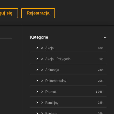
guj się
Rejestracja
Kategorie
Akcja
580
Akcja i Przygoda
69
Animacja
280
Dokumentalny
206
Dramat
1 088
Familijny
285
Fantasy
268