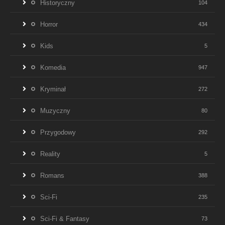
Historyczny
104
Horror
434
Kids
5
Komedia
947
Kryminał
272
Muzyczny
80
Przygodowy
292
Reality
5
Romans
388
Sci-Fi
235
Sci-Fi & Fantasy
73