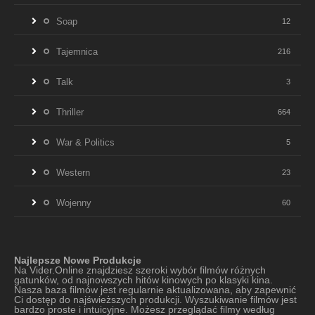
Soap
12
Tajemnica
216
Talk
3
Thriller
664
War & Politics
5
Western
23
Wojenny
60
Najlepsze Nowe Produkcje
Na Vider.Online znajdziesz szeroki wybór filmów różnych
gatunków, od najnowszych hitów kinowych po klasyki kina.
Nasza baza filmów jest regularnie aktualizowana, aby zapewnić
Ci dostęp do najświeższych produkcji. Wyszukiwanie filmów jest
bardzo proste i intuicyjne. Możesz przeglądać filmy według