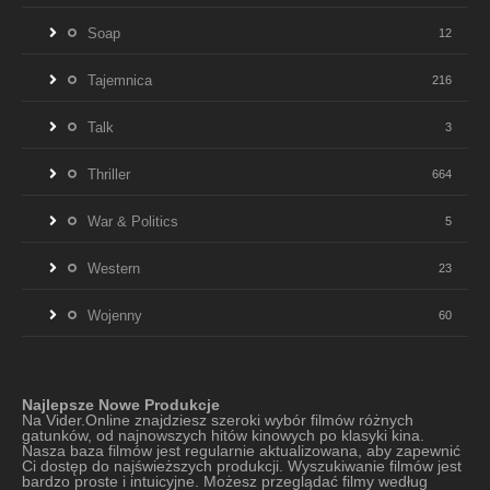
Soap
12
Tajemnica
216
Talk
3
Thriller
664
War & Politics
5
Western
23
Wojenny
60
Najlepsze Nowe Produkcje
Na Vider.Online znajdziesz szeroki wybór filmów różnych
gatunków, od najnowszych hitów kinowych po klasyki kina.
Nasza baza filmów jest regularnie aktualizowana, aby zapewnić
Ci dostęp do najświeższych produkcji. Wyszukiwanie filmów jest
bardzo proste i intuicyjne. Możesz przeglądać filmy według