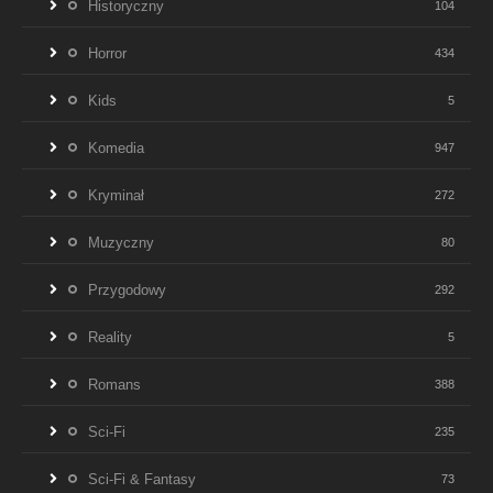
Historyczny
104
Horror
434
Kids
5
Komedia
947
Kryminał
272
Muzyczny
80
Przygodowy
292
Reality
5
Romans
388
Sci-Fi
235
Sci-Fi & Fantasy
73