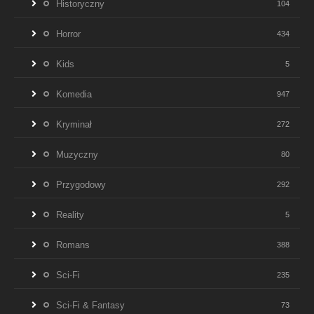
Historyczny
104
Horror
434
Kids
5
Komedia
947
Kryminał
272
Muzyczny
80
Przygodowy
292
Reality
5
Romans
388
Sci-Fi
235
Sci-Fi & Fantasy
73