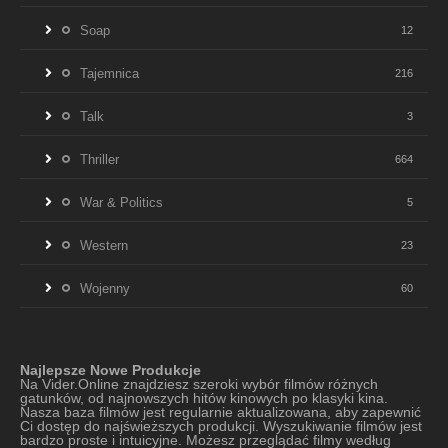
Soap
12
Tajemnica
216
Talk
3
Thriller
664
War & Politics
5
Western
23
Wojenny
60
Najlepsze Nowe Produkcje
Na Vider.Online znajdziesz szeroki wybór filmów różnych
gatunków, od najnowszych hitów kinowych po klasyki kina.
Nasza baza filmów jest regularnie aktualizowana, aby zapewnić
Ci dostęp do najświeższych produkcji. Wyszukiwanie filmów jest
bardzo proste i intuicyjne. Możesz przeglądać filmy według