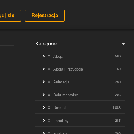
guj się
Rejestracja
Kategorie
Akcja
580
Akcja i Przygoda
69
Animacja
280
Dokumentalny
206
Dramat
1 088
Familijny
285
Fantasy
268