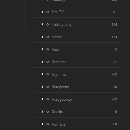
film TV
111
Historyczny
104
Horror
434
Kids
5
Komedia
947
Kryminał
272
Muzyczny
80
Przygodowy
292
Reality
5
Romans
388