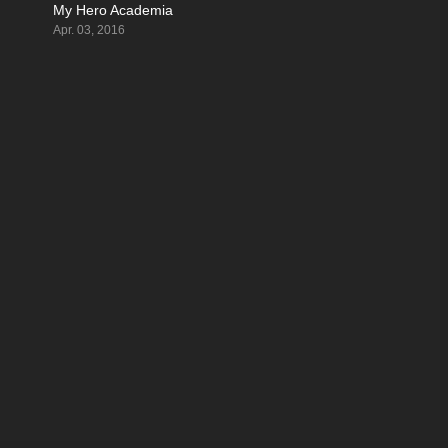
My Hero Academia
8.661
8.725
Apr. 03, 2016