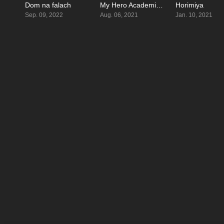
Dom na falach
My Hero Academia: World Heroes’ Mission
Horimiya
6.2
7.1
Sep. 09, 2022
Aug. 06, 2021
Jan. 10, 2021