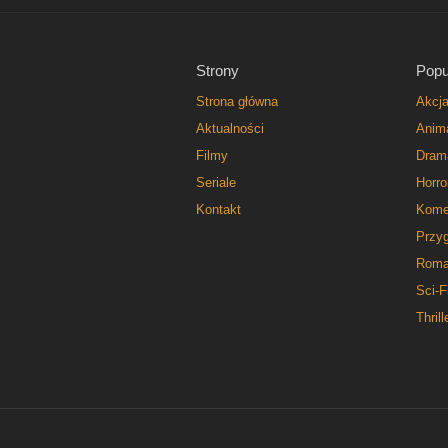
Strony
Popu
Strona główna
Akcj
Aktualności
Anim
Filmy
Dram
Seriale
Horro
Kontakt
Kome
Przy
Roma
Sci-F
Thrill