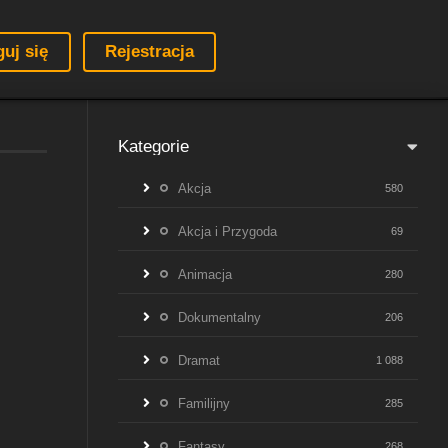
guj się
Rejestracja
Kategorie
Akcja
580
Akcja i Przygoda
69
Animacja
280
Dokumentalny
206
Dramat
1 088
Familijny
285
Fantasy
268