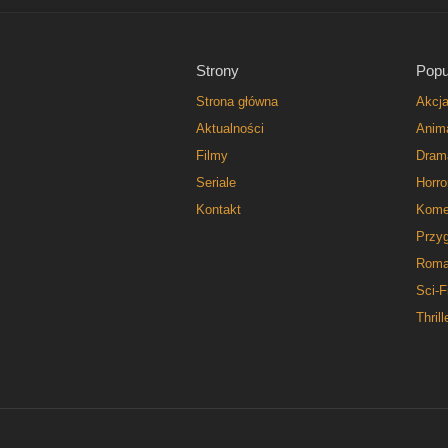
Strony
Popu
Strona główna
Akcj
Aktualności
Anim
Filmy
Dram
Seriale
Horro
Kontakt
Kome
Przy
Roma
Sci-F
Thrill