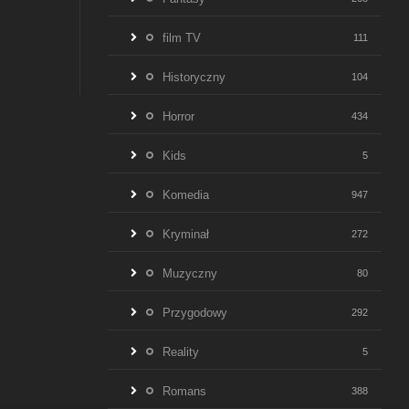
film TV
111
Historyczny
104
Horror
434
Kids
5
Komedia
947
Kryminał
272
Muzyczny
80
Przygodowy
292
Reality
5
Romans
388