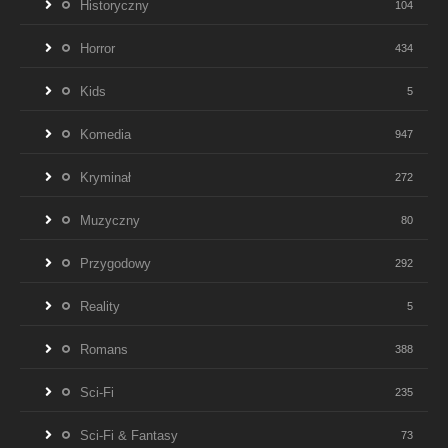
Historyczny
104
Horror
434
Kids
5
Komedia
947
Kryminał
272
Muzyczny
80
Przygodowy
292
Reality
5
Romans
388
Sci-Fi
235
Sci-Fi & Fantasy
73