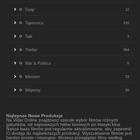
Soap
12
Tajemnica
216
Talk
3
Thriller
664
War & Politics
5
Western
23
Wojenny
60
Najlepsze Nowe Produkcje
Na Vider.Online znajdziesz szeroki wybór filmów różnych
gatunków, od najnowszych hitów kinowych po klasyki kina.
Nasza baza filmów jest regularnie aktualizowana, aby zapewnić
Ci dostęp do najświeższych produkcji. Wyszukiwanie filmów jest
bardzo proste i intuicyjne. Możesz przeglądać filmy według