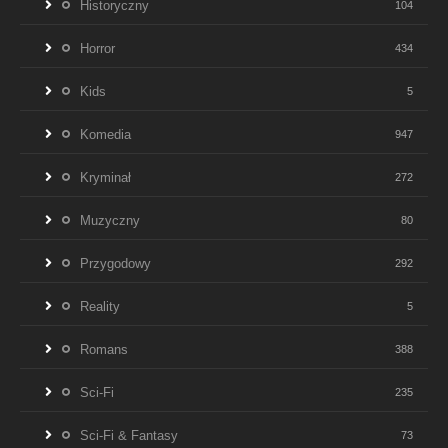
Historyczny
104
Horror
434
Kids
5
Komedia
947
Kryminał
272
Muzyczny
80
Przygodowy
292
Reality
5
Romans
388
Sci-Fi
235
Sci-Fi & Fantasy
73