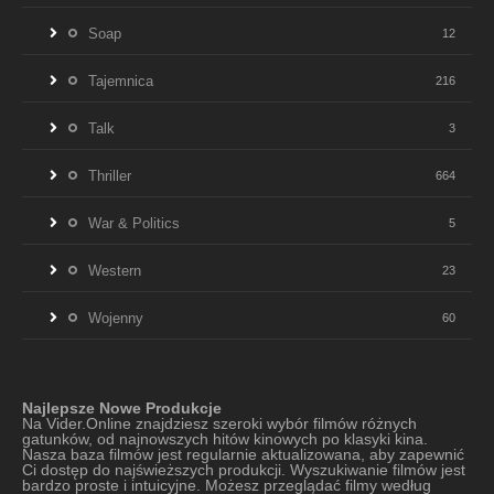
Soap
12
Tajemnica
216
Talk
3
Thriller
664
War & Politics
5
Western
23
Wojenny
60
Najlepsze Nowe Produkcje
Na Vider.Online znajdziesz szeroki wybór filmów różnych
gatunków, od najnowszych hitów kinowych po klasyki kina.
Nasza baza filmów jest regularnie aktualizowana, aby zapewnić
Ci dostęp do najświeższych produkcji. Wyszukiwanie filmów jest
bardzo proste i intuicyjne. Możesz przeglądać filmy według